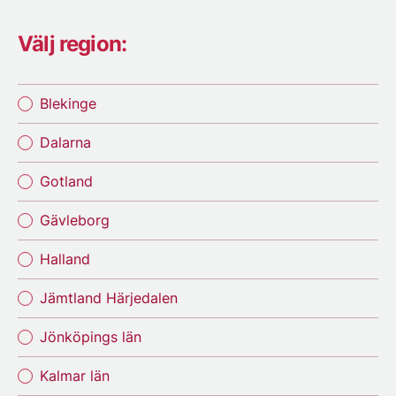
Välj region:
Blekinge
Dalarna
Gotland
Gävleborg
Halland
Jämtland Härjedalen
Jönköpings län
Kalmar län