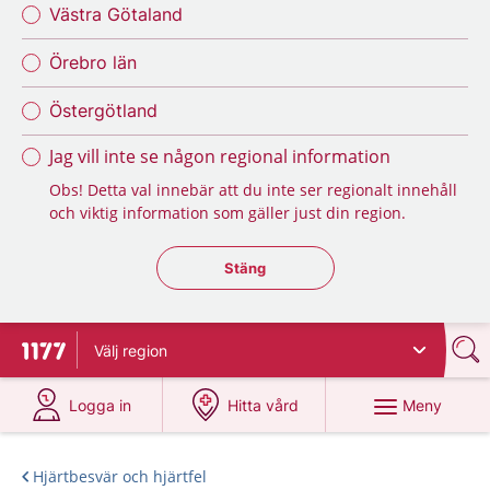
Västra Götaland
Örebro län
Östergötland
Jag vill inte se någon regional information
Obs! Detta val innebär att du inte ser regionalt innehåll
och viktig information som gäller just din region.
Stäng regionsväljaren
Stäng
Välj
region
Till startsidan för 1177
på 1177.se
på 1177.se
Meny
Logga in
Hitta vård
Hjärtbesvär och hjärtfel