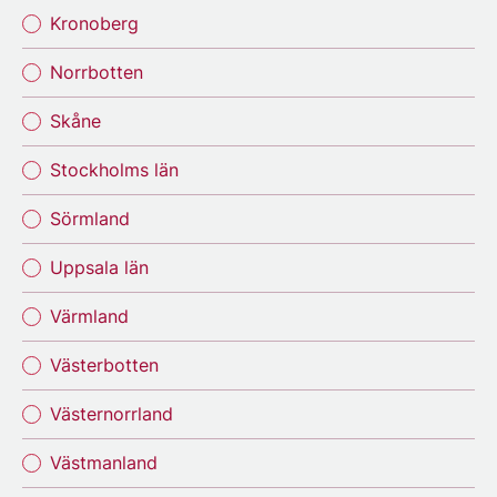
Kronoberg
Norrbotten
Skåne
Stockholms län
Sörmland
Uppsala län
Värmland
Västerbotten
Västernorrland
Västmanland