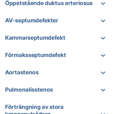
Öppetstående duktus arteriosus
AV-septumdefekter
Kammarseptumdefekt
Förmaksseptumdefekt
Aortastenos
Pulmonalisstenos
Förträngning av stora
kroppspulsådern,