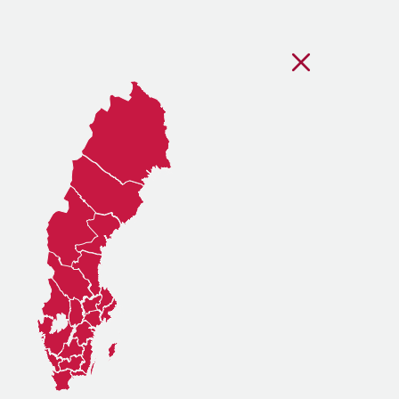
Stäng regionsvälj