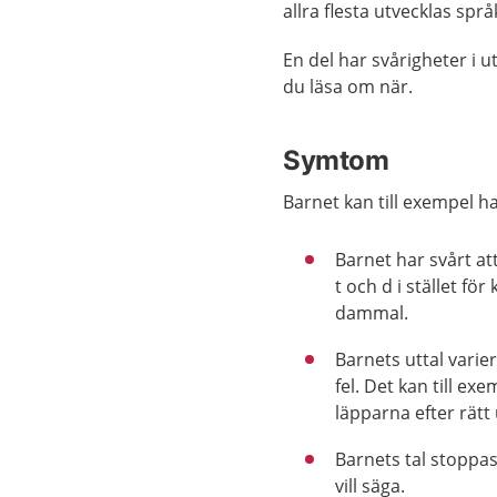
allra flesta utvecklas spr
En del har svårigheter i u
du läsa om när.
Symtom
Barnet kan till exempel ha
Barnet har svårt at
t och d i stället för
dammal.
Barnets uttal varie
fel. Det kan till e
läpparna efter rätt 
Barnets tal stoppas
vill säga.