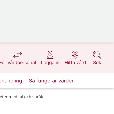
på 1177.se
på 1177.se
på 1177.se
på 1177.se
För vårdpersonal
Logga in
Hitta vård
Sök
ehandling
Så fungerar vården
eter med tal och språk