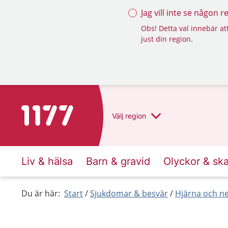
Jag vill inte se någon 
Obs! Detta val innebär att
just din region.
Till startsidan för 1177
Välj
region
Liv & hälsa
Barn & gravid
Olyckor & sk
Du är här:
Start
Sjukdomar & besvär
Hjärna och n