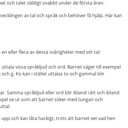
åket och talet väldigt snabbt under de första åren.
tvecklingen av tal och språk och behöver få hjälp. Här kan
 en eller flera av dessa svårigheter med sitt tal:
t uttala vissa språkljud och ord. Barnet säger till exempel
 k och g. Ko kan i stället uttalas to och gammal blir
rar. Samma språkljud eller ord blir ibland rätt och ibland
xempel se ut som att barnet söker med tungan och
uttal.
 upp och kan låta hackigt, trots att barnet vet vad hen