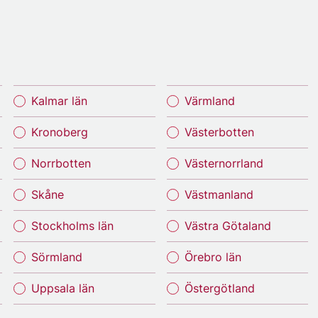
Kalmar län
Värmland
Kronoberg
Västerbotten
Norrbotten
Västernorrland
Skåne
Västmanland
Stockholms län
Västra Götaland
Sörmland
Örebro län
Uppsala län
Östergötland