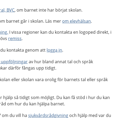
al, BVC
, om barnet inte har börjat skolan.
om barnet går i skolan. Läs mer
om elevhälsan
.
ing.
I vissa regioner kan du kontakta en logoped direkt, i
hövs
remiss
.
 du kontakta genom att
logga in
.
 uppföljningar
av hur bland annat tal och språk
kar därför fångas upp tidigt.
kolan eller skolan vara orolig för barnets tal eller språk
år hjälp så tidigt som möjligt. Du kan få stöd i hur du kan
 råd om hur du kan hjälpa barnet.
 om du vill ha
sjukvårdsrådgivning
och hjälp med var du