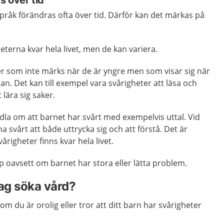
s över tid
pråk förändras ofta över tid. Därför kan det märkas på
eterna kvar hela livet, men de kan variera.
er som inte märks när de är yngre men som visar sig när
olan. Det kan till exempel vara svårigheter att läsa och
t lära sig saker.
dla om att barnet har svårt med exempelvis uttal. Vid
a svårt att både uttrycka sig och att förstå. Det är
årigheter finns kvar hela livet.
älp oavsett om barnet har stora eller lätta problem.
jag söka vård?
m du är orolig eller tror att ditt barn har svårigheter