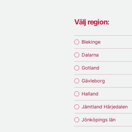
Välj region:
Blekinge
Dalarna
Gotland
Gävleborg
Halland
Jämtland Härjedalen
Jönköpings län