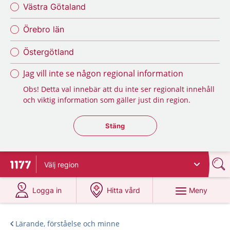
Västra Götaland
Örebro län
Östergötland
Jag vill inte se någon regional information
Obs! Detta val innebär att du inte ser regionalt innehåll
och viktig information som gäller just din region.
Stäng regionsväljaren
Stäng
Välj
region
Till startsidan för 1177
på 1177.se
på 1177.se
Meny
Logga in
Hitta vård
Lärande, förståelse och minne