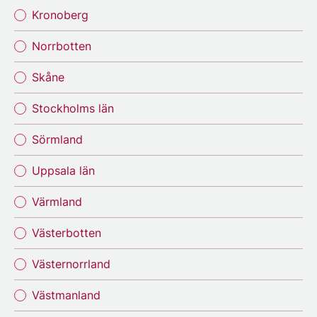
Kronoberg
Norrbotten
Skåne
Stockholms län
Sörmland
Uppsala län
Värmland
Västerbotten
Västernorrland
Västmanland