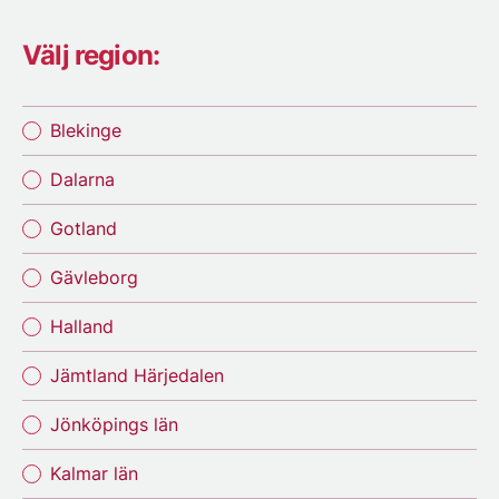
Välj region:
Blekinge
Dalarna
Gotland
Gävleborg
Halland
Jämtland Härjedalen
Jönköpings län
Kalmar län