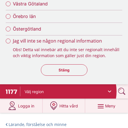
Västra Götaland
Örebro län
Östergötland
Jag vill inte se någon regional information
Obs! Detta val innebär att du inte ser regionalt innehåll
och viktig information som gäller just din region.
Stäng regionsväljaren
Stäng
Välj
region
Till startsidan för 1177
på 1177.se
på 1177.se
Meny
Logga in
Hitta vård
Lärande, förståelse och minne