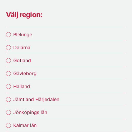
Välj region:
Blekinge
Dalarna
Gotland
Gävleborg
Halland
Jämtland Härjedalen
Jönköpings län
Kalmar län