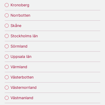
Kronoberg
Norrbotten
Skåne
Stockholms län
Sörmland
Uppsala län
Värmland
Västerbotten
Västernorrland
Västmanland