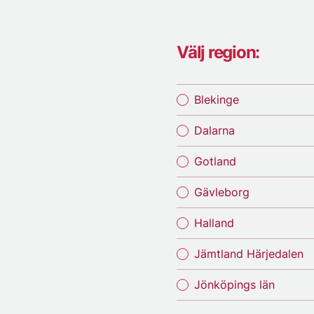
Välj region:
Blekinge
Dalarna
Gotland
Gävleborg
Halland
Jämtland Härjedalen
Jönköpings län