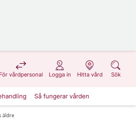
på 1177.se
på 1177.se
på 1177.se
på 1177.se
För vårdpersonal
Logga in
Hitta vård
Sök
ehandling
Så fungerar vården
s äldre