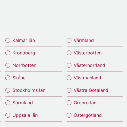
Kalmar län
Värmland
Kronoberg
Västerbotten
Norrbotten
Västernorrland
Skåne
Västmanland
Stockholms län
Västra Götaland
Sörmland
Örebro län
Uppsala län
Östergötland