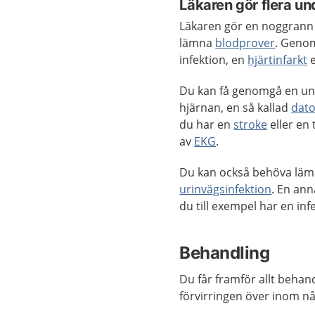
Läkaren gör flera u
Läkaren gör en noggran
lämna
blodprover
. Genom
infektion, en
hjärtinfarkt
e
Du kan få genomgå en u
hjärnan, en så kallad
dato
du har en
stroke
eller en
av
EKG
.
Du kan också behöva lämn
urinvägsinfektion
. En an
du till exempel har en inf
Behandling
Du får framför allt behand
förvirringen över inom nå