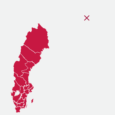
Stäng regionsvälj