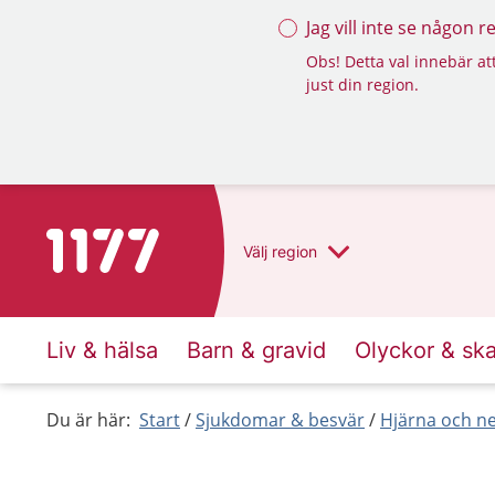
Jag vill inte se någon 
Obs! Detta val innebär att
just din region.
Till startsidan för 1177
Välj
region
Liv & hälsa
Barn & gravid
Olyckor & sk
Du är här:
Start
Sjukdomar & besvär
Hjärna och n