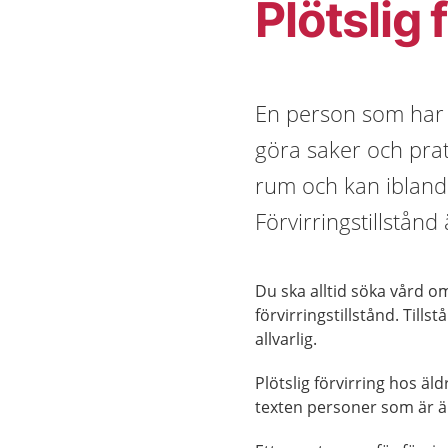
Plötslig 
En person som har et
göra saker och pra
rum och kan ibland 
Förvirringstillstånd
Du ska alltid söka vård o
förvirringstillstånd. Til
allvarlig.
Plötslig förvirring hos äl
texten personer som är ä