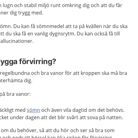
en lugn och stabil miljö runt omkring dig och att du får
ner dig trygg med.
sömn. Du kan få sömnmedel att ta på kvällen när du ska
t du ska få en vanlig dygnsrytm. Du kan också få till
llucinationer.
bygga förvirring?
regelbundna och bra vanor för att kroppen ska må bra
återhämta dig.
 på bra vanor:
llräckligt med
sömn
och även vila dagtid om det behövs.
cket under dagen att det blir svårt att sova på natten.
om du behöver, så att du hör och ser så bra som
n och nedsatt hörsel kan öka risken för förvirring.