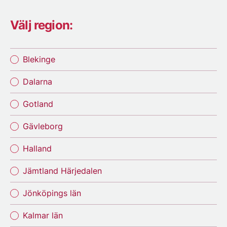
Välj region:
Blekinge
Dalarna
Gotland
Gävleborg
Halland
Jämtland Härjedalen
Jönköpings län
Kalmar län