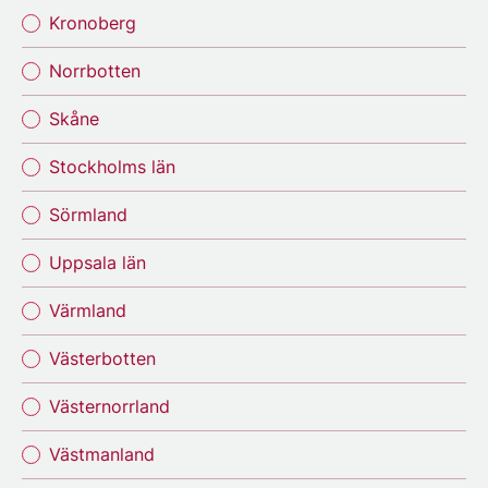
Kronoberg
Norrbotten
Skåne
Stockholms län
Sörmland
Uppsala län
Värmland
Västerbotten
Västernorrland
Västmanland