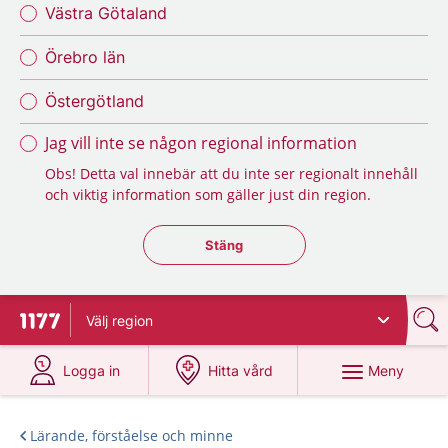
Västra Götaland
Örebro län
Östergötland
Jag vill inte se någon regional information
Obs! Detta val innebär att du inte ser regionalt innehåll
och viktig information som gäller just din region.
Stäng regionsväljaren
Stäng
Välj
region
Till startsidan för 1177
på 1177.se
på 1177.se
Meny
Logga in
Hitta vård
Lärande, förståelse och minne