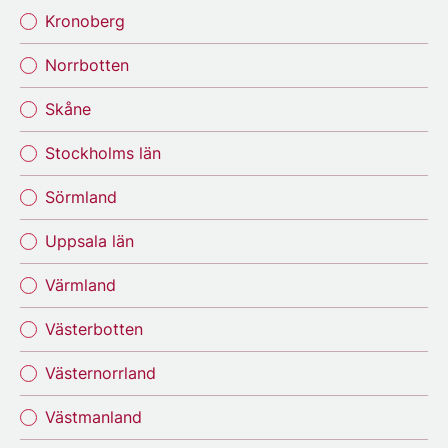
Kronoberg
Norrbotten
Skåne
Stockholms län
Sörmland
Uppsala län
Värmland
Västerbotten
Västernorrland
Västmanland