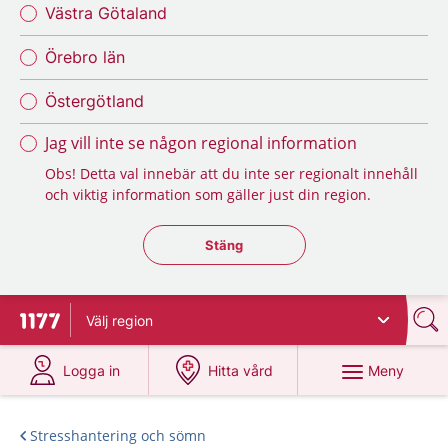
Västra Götaland
Örebro län
Östergötland
Jag vill inte se någon regional information
Obs! Detta val innebär att du inte ser regionalt innehåll
och viktig information som gäller just din region.
Stäng regionsväljaren
Stäng
Välj
region
Till startsidan för 1177
på 1177.se
på 1177.se
Meny
Logga in
Hitta vård
Stresshantering och sömn