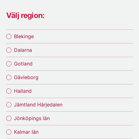
Välj region:
Blekinge
Dalarna
Gotland
Gävleborg
Halland
Jämtland Härjedalen
Jönköpings län
Kalmar län