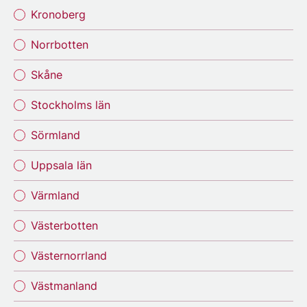
Kronoberg
Norrbotten
Skåne
Stockholms län
Sörmland
Uppsala län
Värmland
Västerbotten
Västernorrland
Västmanland