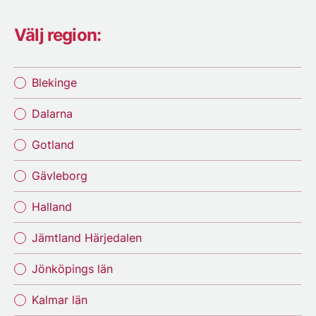
Välj region:
Blekinge
Dalarna
Gotland
Gävleborg
Halland
Jämtland Härjedalen
Jönköpings län
Kalmar län