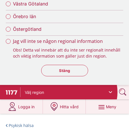
Västra Götaland
Örebro län
Östergötland
Jag vill inte se någon regional information
Obs! Detta val innebär att du inte ser regionalt innehåll
och viktig information som gäller just din region.
Stäng regionsväljaren
Stäng
Välj
region
Till startsidan för 1177
på 1177.se
på 1177.se
Meny
Logga in
Hitta vård
Psykisk hälsa