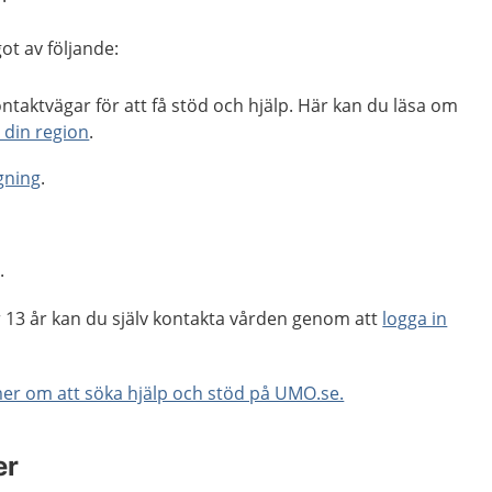
ot av följande:
ontaktvägar för att få stöd och hjälp. Här kan du läsa om
i din region
.
ning
.
g
.
r 13 år kan du själv kontakta vården genom att
logga in
er om att söka hjälp och stöd på UMO.se.
er