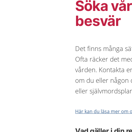
Söka vår
besvär
Det finns många sät
Ofta räcker det med
vården. Kontakta en
om du eller någon 
eller självmordspla
Här kan du läsa mer om oli
Vad gäller i din 