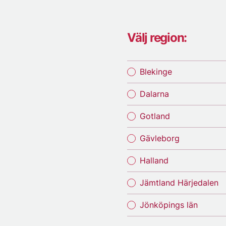
Välj region:
Blekinge
Dalarna
Gotland
Gävleborg
Halland
Jämtland Härjedalen
Jönköpings län