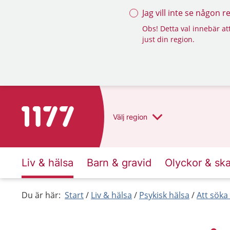
Jag vill inte se någon 
Obs! Detta val innebär att
just din region.
Till startsidan för 1177
Välj
region
Liv & hälsa
Barn & gravid
Olyckor & sk
Du är här:
Start
Liv & hälsa
Psykisk hälsa
Att söka