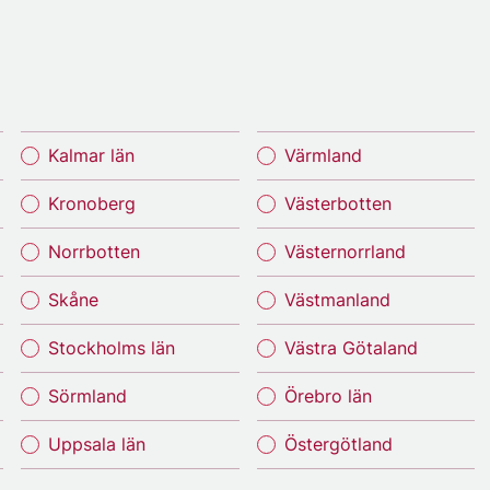
Kalmar län
Värmland
Kronoberg
Västerbotten
Norrbotten
Västernorrland
Skåne
Västmanland
Stockholms län
Västra Götaland
Sörmland
Örebro län
Uppsala län
Östergötland