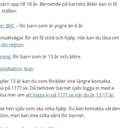
barn upp till 18 år. Beroende på barnets ålder kan ni få
 ställen:
en, BVC
– för barn som är yngre än 6 år.
ontaktvägar för att få stöd och hjälp. Här kan du läsa om
i din region
.
ning
, för barn som är 13 år och äldre.
psykiatrin, bup
.
yller 13 år kan du som förälder inte längre kontakta
a på 1177.se. Då behöver barnet själv logga in med e-
 läsa mer om
att logga in på 1177.se när du är 13-17 år
.
 det hen själv som ska söka hjälp. Du kan kontakta vården
tion, men kan inte söka vård för barnet.