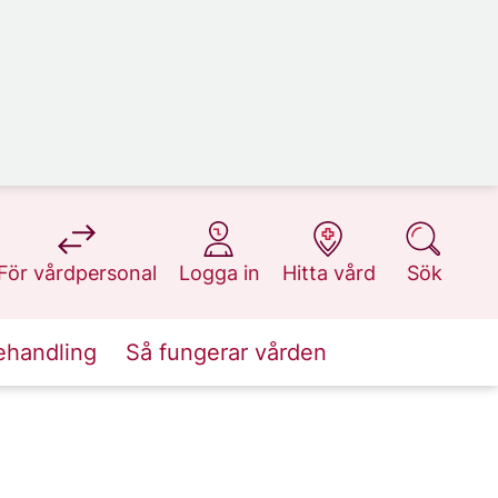
på 1177.se
på 1177.se
på 1177.se
på 1177.se
För vårdpersonal
Logga in
Hitta vård
Sök
ehandling
Så fungerar vården