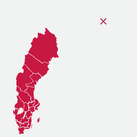
Stäng regionsvälj