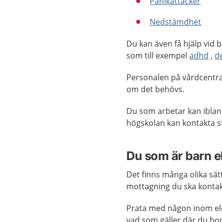
Panikattacker
Nedstämdhet
Du kan även få hjälp vid 
som till exempel
adhd
,
d
Personalen på vårdcentral
om det behövs.
Du som arbetar kan iblan
högskolan kan kontakta s
Du som är barn e
Det finns många olika sätt
mottagning du ska kontakt
Prata med någon inom ele
vad som gäller där du bor