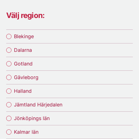
Välj region:
Blekinge
Dalarna
Gotland
Gävleborg
Halland
Jämtland Härjedalen
Jönköpings län
Kalmar län