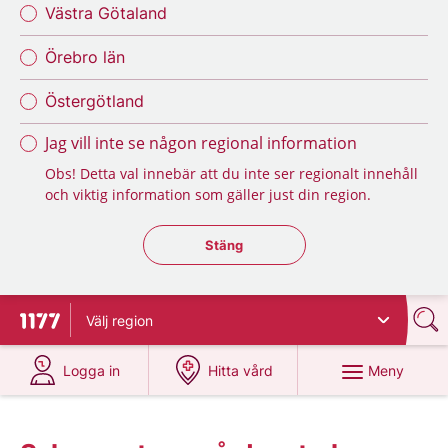
Västra Götaland
Örebro län
Östergötland
Jag vill inte se någon regional information
Obs! Detta val innebär att du inte ser regionalt innehåll
och viktig information som gäller just din region.
Stäng regionsväljaren
Stäng
Välj
region
Till startsidan för 1177
på 1177.se
på 1177.se
Meny
Logga in
Hitta vård