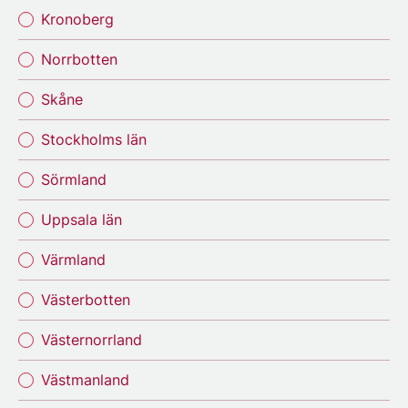
Kronoberg
Norrbotten
Skåne
Stockholms län
Sörmland
Uppsala län
Värmland
Västerbotten
Västernorrland
Västmanland