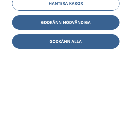
HANTERA KAKOR
GODKÄNN NÖDVÄNDIGA
GODKÄNN ALLA
1177
–
tryggt om din hälsa och vård
På 1177.se får du råd om hälsa och information om
sjukdomar och vilka mottagningar du kan kontakta.
Logga in för att läsa din journal och göra dina
vårdärenden. Ring telefonnummer 1177 för
sjukvårdsrådgivning dygnet runt.
1177 ger dig råd när du vill må bättre.