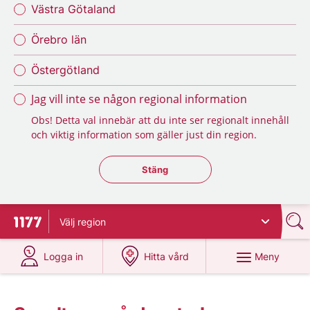
Västra Götaland
Örebro län
Östergötland
Jag vill inte se någon regional information
Obs! Detta val innebär att du inte ser regionalt innehåll
och viktig information som gäller just din region.
Stäng regionsväljaren
Stäng
Välj
region
Till startsidan för 1177
på 1177.se
på 1177.se
Meny
Logga in
Hitta vård