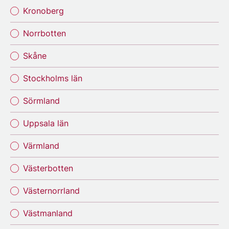
Kronoberg
Norrbotten
Skåne
Stockholms län
Sörmland
Uppsala län
Värmland
Västerbotten
Västernorrland
Västmanland