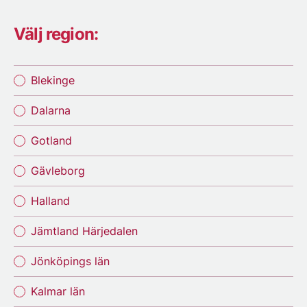
Välj region:
Blekinge
Dalarna
Gotland
Gävleborg
Halland
Jämtland Härjedalen
Jönköpings län
Kalmar län