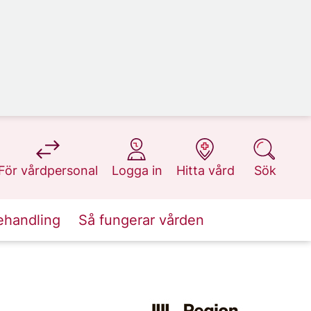
på 1177.se
på 1177.se
på 1177.se
på 1177.se
För vårdpersonal
Logga in
Hitta vård
Sök
ehandling
Så fungerar vården