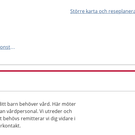
Större karta och reseplaner
https://www.vardcentraler.regionstockholm.se/hitta-vardcentral/norrviken/
 ditt barn behöver vård. Här möter
nan vårdpersonal. Vi utreder och
behövs remitterar vi dig vidare i
arkontakt.