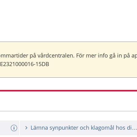
sommartider på vårdcentralen. För mer info gå in på ap
=SE2321000016-15DB
Lämna synpunkter och klagomål hos din vårdgiv