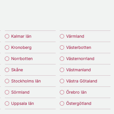
Kalmar län
Värmland
Kronoberg
Västerbotten
Norrbotten
Västernorrland
Skåne
Västmanland
Stockholms län
Västra Götaland
Sörmland
Örebro län
Uppsala län
Östergötland