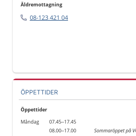
Äldremottagning
08-123 421 04
ÖPPETTIDER
Öppettider
Öppettider
Kommentarer
Måndag
07.45–17.45
Dag
Måndag
08.00–17.00
Sommaröppet på V