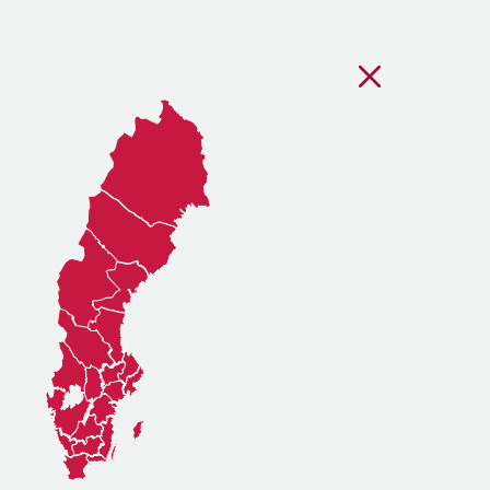
Stäng regionsvälj