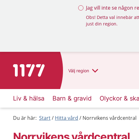
Jag vill inte se någon 
Obs! Detta val innebär att
just din region.
Till startsidan för 1177
Välj
region
Liv & hälsa
Barn & gravid
Olyckor & sk
Du är här:
Start
Hitta vård
Norrvikens vårdcentral
Norrvikens vårdcentral