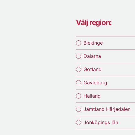
Välj region:
Blekinge
Dalarna
Gotland
Gävleborg
Halland
Jämtland Härjedalen
Jönköpings län