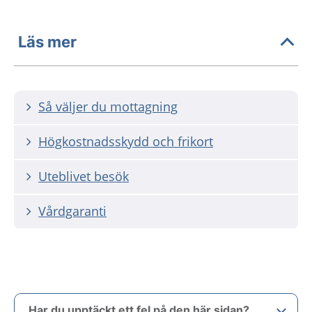
Läs mer
Så väljer du mottagning
Högkostnadsskydd och frikort
Uteblivet besök
Vårdgaranti
Har du upptäckt ett fel på den här sidan?