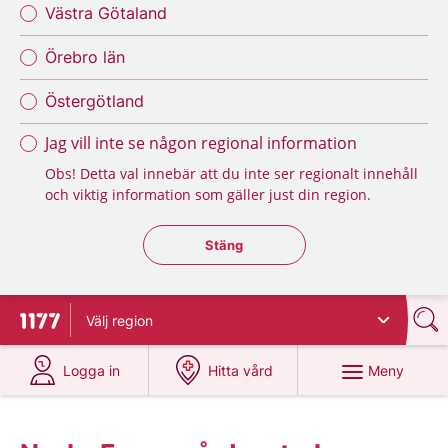
Västra Götaland
Örebro län
Östergötland
Jag vill inte se någon regional information
Obs! Detta val innebär att du inte ser regionalt innehåll
och viktig information som gäller just din region.
Stäng regionsväljaren
Stäng
Välj
region
Till startsidan för 1177
på 1177.se
på 1177.se
Meny
Logga in
Hitta vård