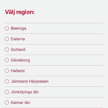
Välj region:
Blekinge
Dalarna
Gotland
Gävleborg
Halland
Jämtland Härjedalen
Jönköpings län
Kalmar län