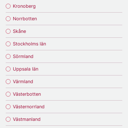
Kronoberg
Norrbotten
Skåne
Stockholms län
Sörmland
Uppsala län
Värmland
Västerbotten
Västernorrland
Västmanland