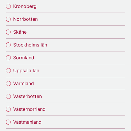
Kronoberg
Norrbotten
Skåne
Stockholms län
Sörmland
Uppsala län
Värmland
Västerbotten
Västernorrland
Västmanland