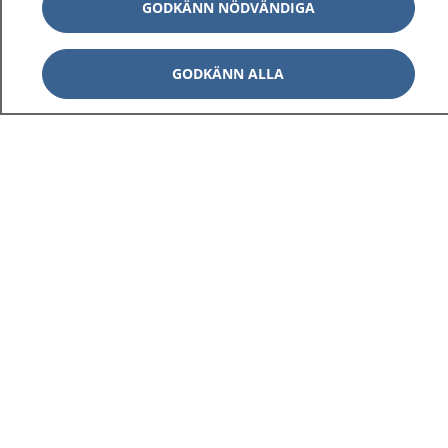
GODKÄNN NÖDVÄNDIGA
GODKÄNN ALLA
1177
–
tryggt om din hälsa och vård
På 1177.se får du råd om hälsa och information om
sjukdomar och vilka mottagningar du kan kontakta.
Logga in för att läsa din journal och göra dina
vårdärenden. Ring telefonnummer 1177 för
sjukvårdsrådgivning dygnet runt.
1177 ger dig råd när du vill må bättre.