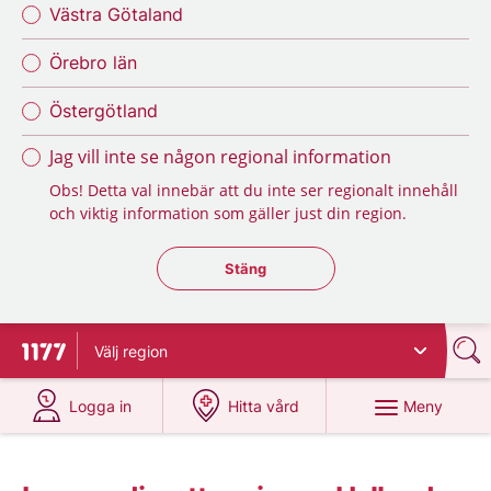
Västra Götaland
Örebro län
Östergötland
Jag vill inte se någon regional information
Obs! Detta val innebär att du inte ser regionalt innehåll
och viktig information som gäller just din region.
Stäng regionsväljaren
Stäng
Välj
region
Till startsidan för 1177
på 1177.se
på 1177.se
Meny
Logga in
Hitta vård