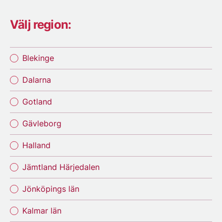
Välj region:
Blekinge
Dalarna
Gotland
Gävleborg
Halland
Jämtland Härjedalen
Jönköpings län
Kalmar län