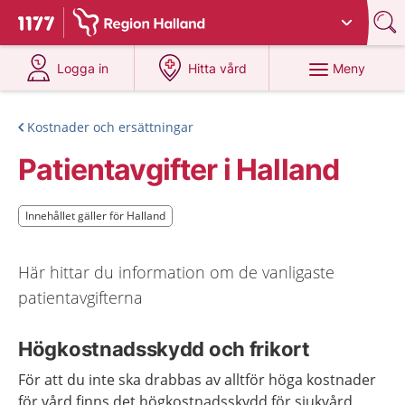
Du har valt region
Halland
.
Till startsidan för 1177
på 1177.se
på 1177.se
Meny
Logga in
Hitta vård
Kostnader och ersättningar
Patientavgifter i Halland
Innehållet gäller för Halland
Innehållet gäller för Halland
Här hittar du information om de vanligaste
patientavgifterna
Högkostnadsskydd och frikort
För att du inte ska drabbas av alltför höga kostnader
för vård finns det högkostnadsskydd för sjukvård