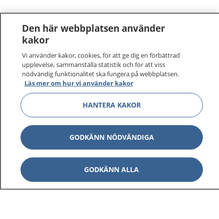
Den här webbplatsen använder
kakor
Vi använder kakor, cookies, för att ge dig en förbättrad
1177
–
tryggt om din hälsa och vård
upplevelse, sammanställa statistik och för att viss
nödvändig funktionalitet ska fungera på webbplatsen.
Läs mer om hur vi använder kakor
På 1177.se får du råd om hälsa och information om
sjukdomar och vilka mottagningar du kan kontakta.
HANTERA KAKOR
Logga in för att läsa din journal och göra dina
vårdärenden. Ring telefonnummer 1177 för
sjukvårdsrådgivning dygnet runt.
GODKÄNN NÖDVÄNDIGA
1177 ger dig råd när du vill må bättre.
GODKÄNN ALLA
Visa inn
1177 på flera språk