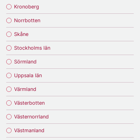
Kronoberg
Norrbotten
Skåne
Stockholms län
Sörmland
Uppsala län
Värmland
Västerbotten
Västernorrland
Västmanland