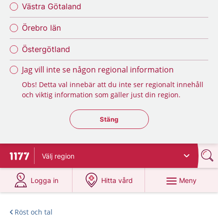
Västra Götaland
Örebro län
Östergötland
Jag vill inte se någon regional information
Obs! Detta val innebär att du inte ser regionalt innehåll
och viktig information som gäller just din region.
Stäng regionsväljaren
Stäng
Välj
region
Till startsidan för 1177
på 1177.se
på 1177.se
Meny
Logga in
Hitta vård
Röst och tal