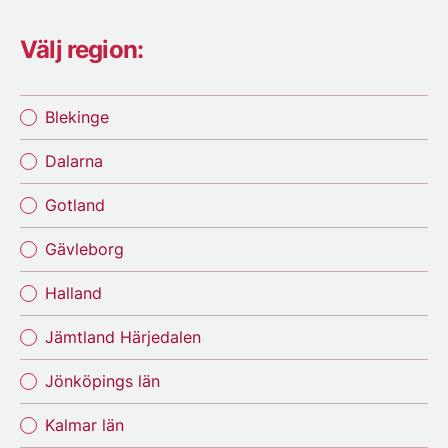
Välj region:
Blekinge
Dalarna
Gotland
Gävleborg
Halland
Jämtland Härjedalen
Jönköpings län
Kalmar län