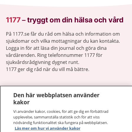
1177
–
tryggt om din hälsa och vård
På 1177.se får du råd om hälsa och information om
sjukdomar och vilka mottagningar du kan kontakta.
Logga in för att läsa din journal och göra dina
vårdärenden. Ring telefonnummer 1177 för
sjukvårdsrådgivning dygnet runt.
1177 ger dig råd när du vill må bättre.
Den här webbplatsen använder
kakor
Visa inn
1177 på flera språk
Vi använder kakor, cookies, för att ge dig en förbättrad
upplevelse, sammanställa statistik och för att viss
Visa inn
nödvändig funktionalitet ska fungera på webbplatsen.
Om 1177
Läs mer om hur vi använder kakor