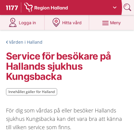
Du har valt region
Halland
.
Till startsidan för 1177
på 1177.se
på 1177.se
Meny
Logga in
Hitta vård
Vården i Halland
Service för besökare på
Hallands sjukhus
Kungsbacka
Innehållet gäller för Halland
Innehållet gäller för Halland
För dig som vårdas på eller besöker Hallands
sjukhus Kungsbacka kan det vara bra att känna
till vilken service som finns.