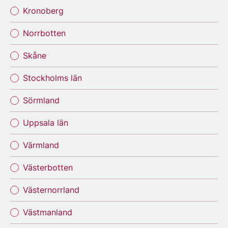
Kronoberg
Norrbotten
Skåne
Stockholms län
Sörmland
Uppsala län
Värmland
Västerbotten
Västernorrland
Västmanland