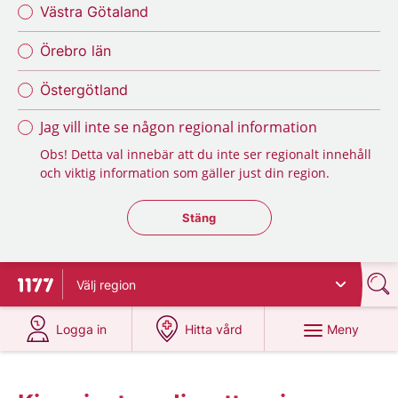
Västra Götaland
Örebro län
Östergötland
Jag vill inte se någon regional information
Obs! Detta val innebär att du inte ser regionalt innehåll
och viktig information som gäller just din region.
Stäng regionsväljaren
Stäng
Välj
region
Till startsidan för 1177
på 1177.se
på 1177.se
Meny
Logga in
Hitta vård