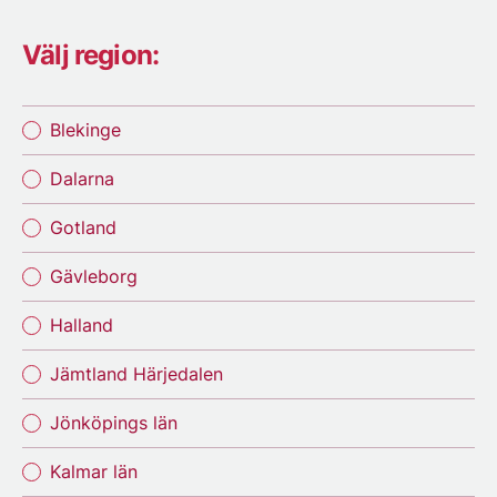
Välj region:
Blekinge
Dalarna
Gotland
Gävleborg
Halland
Jämtland Härjedalen
Jönköpings län
Kalmar län