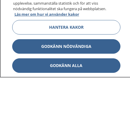
upplevelse, sammanställa statistik och för att viss
nödvändig funktionalitet ska fungera på webbplatsen.
Läs mer om hur vi använder kakor
HANTERA KAKOR
GODKÄNN NÖDVÄNDIGA
GODKÄNN ALLA
1177
–
tryggt om din hälsa och vård
På 1177.se får du råd om hälsa och information om
sjukdomar och vilka mottagningar du kan kontakta.
Logga in för att läsa din journal och göra dina
vårdärenden. Ring telefonnummer 1177 för