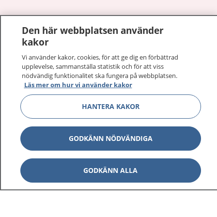
Den här webbplatsen använder
Visa inn
1177 på flera språk
kakor
Visa inn
Vi använder kakor, cookies, för att ge dig en förbättrad
Om 1177
upplevelse, sammanställa statistik och för att viss
nödvändig funktionalitet ska fungera på webbplatsen.
Visa inn
Läs mer om hur vi använder kakor
Kontakt
HANTERA KAKOR
Behandling av personuppgifter
GODKÄNN NÖDVÄNDIGA
Hantering av kakor
GODKÄNN ALLA
Inställningar för kakor
1177 – en tjänst från
Inera.