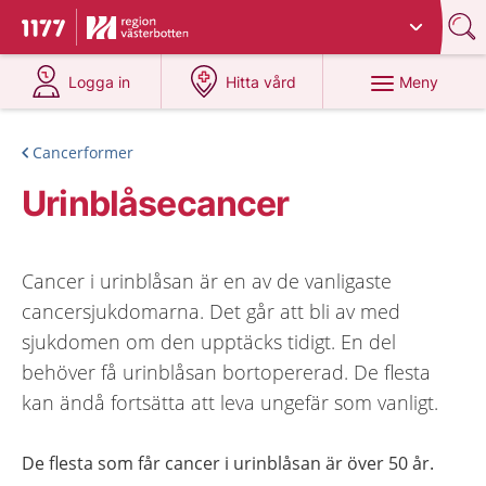
Du har valt region
Västerbotten
.
Till startsidan för 1177
på 1177.se
på 1177.se
Meny
Logga in
Hitta vård
Cancerformer
Urinblåsecancer
Cancer i urinblåsan är en av de vanligaste
cancersjukdomarna. Det går att bli av med
sjukdomen om den upptäcks tidigt. En del
behöver få urinblåsan bortopererad. De flesta
kan ändå fortsätta att leva ungefär som vanligt.
De flesta som får cancer i urinblåsan är över 50 år.