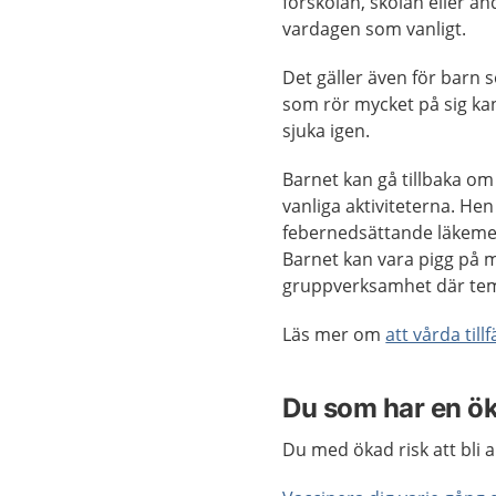
förskolan, skolan eller and
vardagen som vanligt.
Det gäller även för barn s
som rör mycket på sig kan
sjuka igen.
Barnet kan gå tillbaka om
vanliga aktiviteterna. Hen 
febernedsättande läkemede
Barnet kan vara pigg på 
gruppverksamhet där tem
Läs mer om
att vårda til
Du som har en ökad
Du med ökad risk att bli a