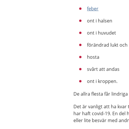
feber
ont i halsen
ont i huvudet
förändrad lukt och
hosta
svårt att andas
ont i kroppen.
De allra flesta får lindr
Det är vanligt att ha kvar 
har haft covid-19. En del 
eller lite besvär med andn