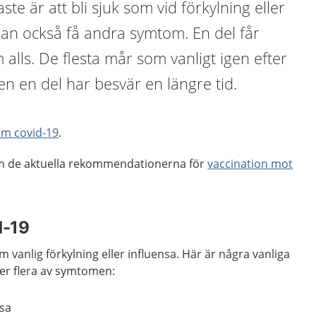
aste är att bli sjuk som vid förkylning eller
kan också få andra symtom. En del får
alls. De flesta mår som vanligt igen efter
Men en del har besvär en längre tid.
 om covid-19
.
om de aktuella rekommendationerna för
vaccination mot
d-19
 vanlig förkylning eller influensa. Här är några vanliga
ler flera av symtomen:
äsa