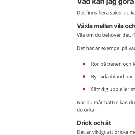
Vad kan jag göra 
Det finns flera saker du k
Växla mellan vila och
Vila om du behöver det. K
Det här är exempel på va
Rör på benen och f
Byt sida ibland när 
Sätt dig upp eller s
När du mår bättre kan du
du orkar.
Drick och ät
Det är viktigt att dricka m