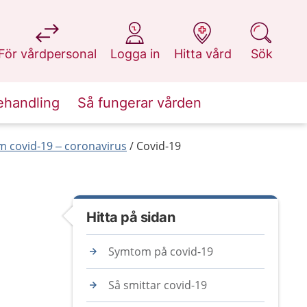
på 1177.se
på 1177.se
på 1177.se
på 1177.se
För vårdpersonal
Logga in
Hitta vård
Sök
ehandling
Så fungerar vården
 covid-19 – coronavirus
Covid-19
Hitta på sidan
Symtom på covid-19
Så smittar covid-19