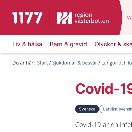
Till startsidan för 1177
Du
Väl
Liv & hälsa
Barn & gravid
Olyckor & sk
Du är här:
Start
Sjukdomar & besvär
Lungor och lu
Covid-1
Svenska
Lättläst svens
Covid-19 är en infe