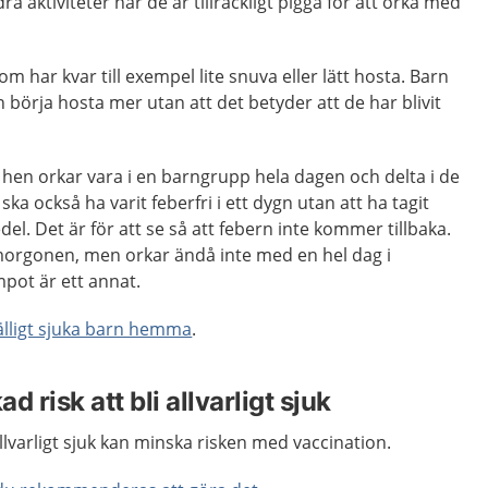
ra aktiviteter när de är tillräckligt pigga för att orka med
om har kvar till exempel lite snuva eller lätt hosta. Barn
 börja hosta mer utan att det betyder att de har blivit
 hen orkar vara i en barngrupp hela dagen och delta i de
ska också ha varit feberfri i ett dygn utan att ha tagit
l. Det är för att se så att febern inte kommer tillbaka.
morgonen, men orkar ändå inte med en hel dag i
pot är ett annat.
lfälligt sjuka barn hemma
.
 risk att bli allvarligt sjuk
llvarligt sjuk kan minska risken med vaccination.