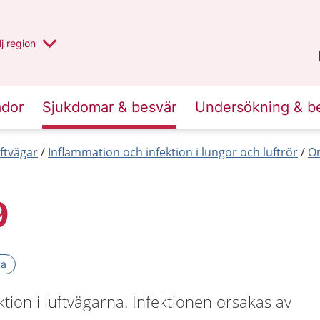
 har valt region
j
en annan
region
Västerbotten
.
ador
Sjukdomar & besvär
Undersökning & b
ftvägar
Inflammation och infektion i lungor och luftrör
Om
9
ka
ktion i luftvägarna. Infektionen orsakas av