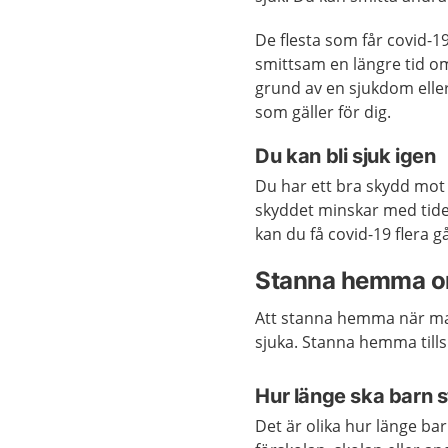
De flesta som får covid-1
smittsam en längre tid om
grund av en sjukdom elle
som gäller för dig.
Du kan bli sjuk igen
Du har ett bra skydd mot
skyddet minskar med tide
kan du få covid-19 flera g
Stanna hemma om
Att stanna hemma när man
sjuka. Stanna hemma till
Hur länge ska barn
Det är olika hur länge ba