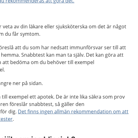
 du rekommenderas att göra det.
 veta av din läkare eller sjuksköterska om det är något
 om du får symtom.
föreslå att du som har nedsatt immunförsvar ser till att
9 hemma. Snabbtest kan man ta själv. Det kan göra att
en att bedöma om du behöver till exempel
l.
ängre ner på sidan.
till exempel ett apotek. De är inte lika säkra som prov
ren föreslår snabbtest, så gäller den
ör dig.
Det finns ingen allmän rekommendation om att
ester
.