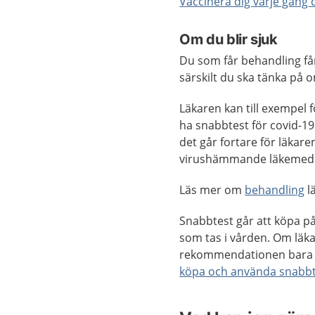
Vaccinera dig varje gång
Om du blir sjuk
Du som får behandling får
särskilt du ska tänka på
Läkaren kan till exempel 
ha snabbtest för covid-1
det går fortare för läkar
virushämmande läkemede
Läs mer om
behandling
l
Snabbtest går att köpa på 
som tas i vården. Om läka
rekommendationen bara f
köpa och använda snabbt