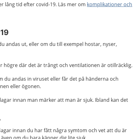
r lång tid efter covid-19. Läs mer om
komplikationer och
-19
u andas ut, eller om du till exempel hostar, nyser,
r högre där det är trångt och ventilationen är otillräcklig.
om du andas in viruset eller får det på händerna och
nen eller ögonen.
ra dagar innan man märker att man är sjuk. Ibland kan det
?
dagar innan du har fått några symtom och vet att du är
 även om du bara känner dig lite sjuk.