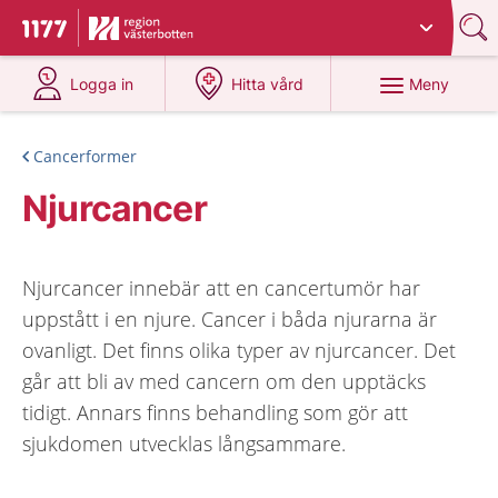
Du har valt region
Västerbotten
.
Till startsidan för 1177
på 1177.se
på 1177.se
Meny
Logga in
Hitta vård
Cancerformer
Njurcancer
Njurcancer innebär att en cancertumör har
uppstått i en njure. Cancer i båda njurarna är
ovanligt. Det finns olika typer av njurcancer. Det
går att bli av med cancern om den upptäcks
tidigt. Annars finns behandling som gör att
sjukdomen utvecklas långsammare.