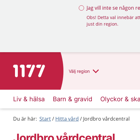
Jag vill inte se någon 
Obs! Detta val innebär att
just din region.
Till startsidan för 1177
Välj
region
Liv & hälsa
Barn & gravid
Olyckor & sk
Du är här:
Start
Hitta vård
Jordbro vårdcentral
Jordbro vårdcentral