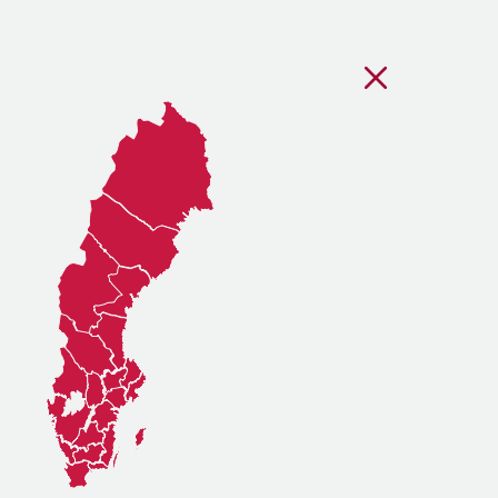
Stäng regionsvälj