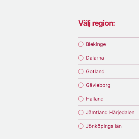
Välj region:
Blekinge
Dalarna
Gotland
Gävleborg
Halland
Jämtland Härjedalen
Jönköpings län