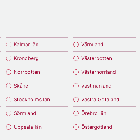
Kalmar län
Värmland
Kronoberg
Västerbotten
Norrbotten
Västernorrland
Skåne
Västmanland
Stockholms län
Västra Götaland
Sörmland
Örebro län
Uppsala län
Östergötland