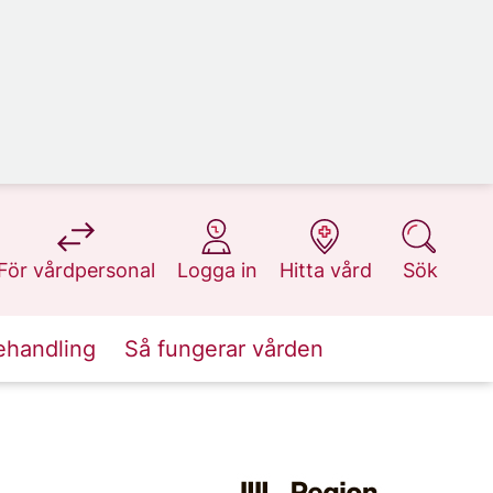
på 1177.se
på 1177.se
på 1177.se
på 1177.se
För vårdpersonal
Logga in
Hitta vård
Sök
ehandling
Så fungerar vården