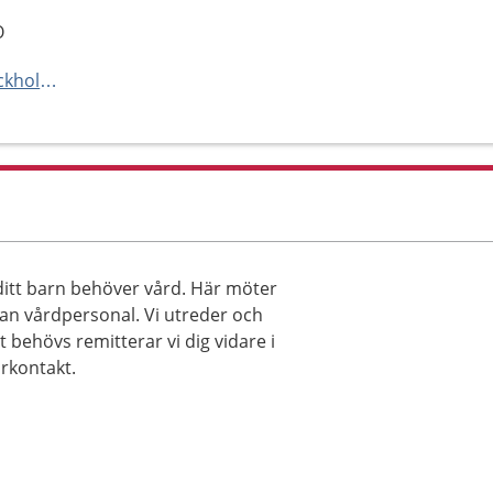
O
http://vardcentraler.regionstockholm.se/hitta-vardcentral/jordbro/
 ditt barn behöver vård. Här möter
nan vårdpersonal. Vi utreder och
behövs remitterar vi dig vidare i
arkontakt.