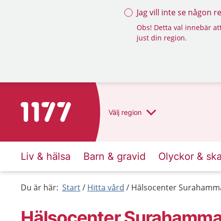
Jag vill inte se någon 
Obs! Detta val innebär att
just din region.
Till startsidan för 1177
Välj
region
Liv & hälsa
Barn & gravid
Olyckor & sk
Du är här:
Start
Hitta vård
Hälsocenter Surahamm
Hälsocenter Surahamma