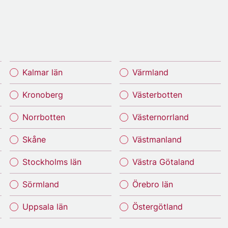
Kalmar län
Värmland
Kronoberg
Västerbotten
Norrbotten
Västernorrland
Skåne
Västmanland
Stockholms län
Västra Götaland
Sörmland
Örebro län
Uppsala län
Östergötland