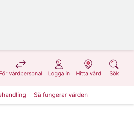
på 1177.se
på 1177.se
på 1177.se
på 1177.se
För vårdpersonal
Logga in
Hitta vård
Sök
ehandling
Så fungerar vården