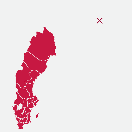
Stäng regionsvälj