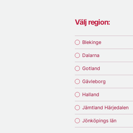
Välj region:
Blekinge
Dalarna
Gotland
Gävleborg
Halland
Jämtland Härjedalen
Jönköpings län