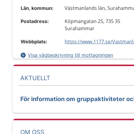
Västmanlands län, Surahamm
Län, kommun:
Köpmangatan 25, 735 35
Postadress:
Surahammar
Webbplats:
Visa vägbeskrivning till mottagningen
AKTUELLT
För information om gruppaktiviteter oc
OM OSS