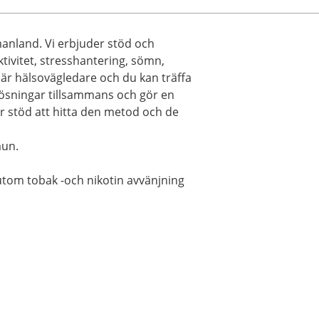
anland. Vi erbjuder stöd och
tivitet, stresshantering, sömn,
 är hälsovägledare och du kan träffa
a lösningar tillsammans och gör en
år stöd att hitta den metod och de
mun.
utom tobak -och nikotin avvänjning