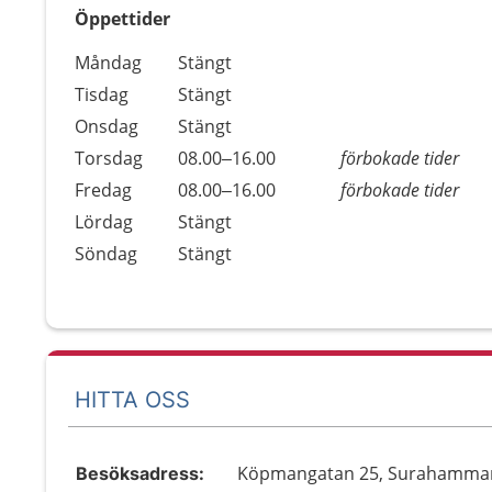
Öppettider
Öppettider
Kommentarer
Måndag
Stängt
Dag
Tisdag
Stängt
Onsdag
Stängt
Torsdag
08.00–16.00
förbokade tider
Fredag
08.00–16.00
förbokade tider
Lördag
Stängt
Söndag
Stängt
HITTA OSS
Köpmangatan 25, Surahamma
Besöksadress: