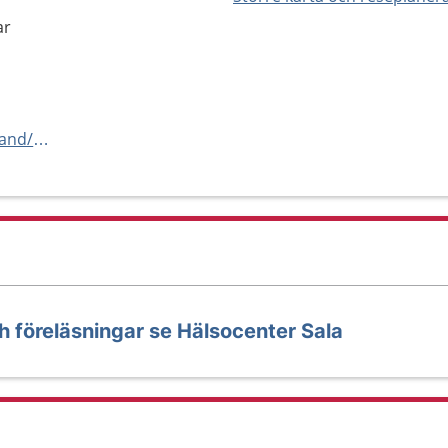
ar
https://www.1177.se/Vastmanland/halsocenter-surahammar
h föreläsningar se Hälsocenter Sala