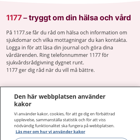
1177
–
tryggt om din hälsa och vård
På 1177.se får du råd om hälsa och information om
sjukdomar och vilka mottagningar du kan kontakta.
Logga in för att läsa din journal och göra dina
vårdärenden. Ring telefonnummer 1177 för
sjukvårdsrådgivning dygnet runt.
1177 ger dig råd när du vill må bättre.
Den här webbplatsen använder
kakor
Visa inn
1177 på flera språk
Vi använder kakor, cookies, för att ge dig en förbättrad
upplevelse, sammanställa statistik och för att viss
nödvändig funktionalitet ska fungera på webbplatsen.
Visa inn
Om 1177
Läs mer om hur vi använder kakor