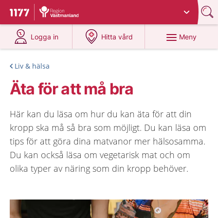
Du har valt region
Västmanland
.
Till startsidan för 1177
på 1177.se
på 1177.se
Meny
Logga in
Hitta vård
Liv & hälsa
Äta för att må bra
Här kan du läsa om hur du kan äta för att din
kropp ska må så bra som möjligt. Du kan läsa om
tips för att göra dina matvanor mer hälsosamma.
Du kan också läsa om vegetarisk mat och om
olika typer av näring som din kropp behöver.