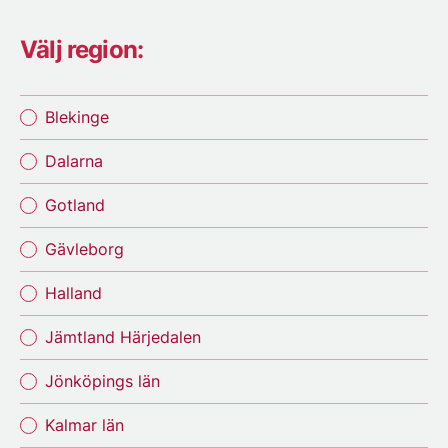
Välj region:
Blekinge
Dalarna
Gotland
Gävleborg
Halland
Jämtland Härjedalen
Jönköpings län
Kalmar län