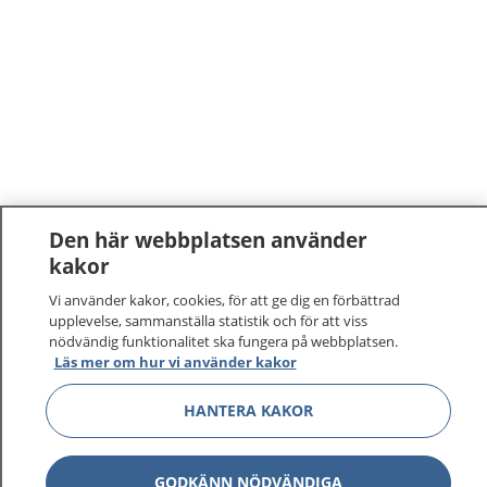
Den här webbplatsen använder
kakor
Vi använder kakor, cookies, för att ge dig en förbättrad
upplevelse, sammanställa statistik och för att viss
nödvändig funktionalitet ska fungera på webbplatsen.
Läs mer om hur vi använder kakor
1177
–
tryggt om din hälsa och vård
HANTERA KAKOR
På 1177.se får du råd om hälsa och information om
sjukdomar och vilka mottagningar du kan kontakta.
GODKÄNN NÖDVÄNDIGA