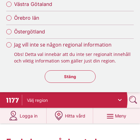
Västra Götaland
Örebro län
Östergötland
Jag vill inte se någon regional information
Obs! Detta val innebär att du inte ser regionalt innehåll
och viktig information som gäller just din region.
Stäng regionsväljaren
Stäng
Välj
region
Till startsidan för 1177
på 1177.se
på 1177.se
Meny
Logga in
Hitta vård