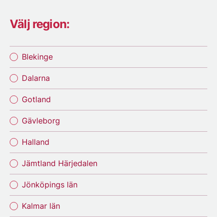
Välj region:
Blekinge
Dalarna
Gotland
Gävleborg
Halland
Jämtland Härjedalen
Jönköpings län
Kalmar län