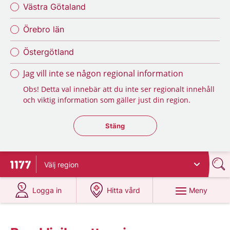
Västra Götaland
Örebro län
Östergötland
Jag vill inte se någon regional information
Obs! Detta val innebär att du inte ser regionalt innehåll
och viktig information som gäller just din region.
Stäng regionsväljaren
Stäng
Välj
region
Till startsidan för 1177
på 1177.se
på 1177.se
Meny
Logga in
Hitta vård