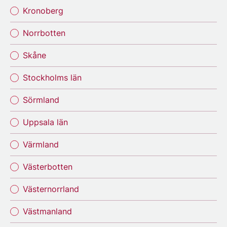
Kronoberg
Norrbotten
Skåne
Stockholms län
Sörmland
Uppsala län
Värmland
Västerbotten
Västernorrland
Västmanland