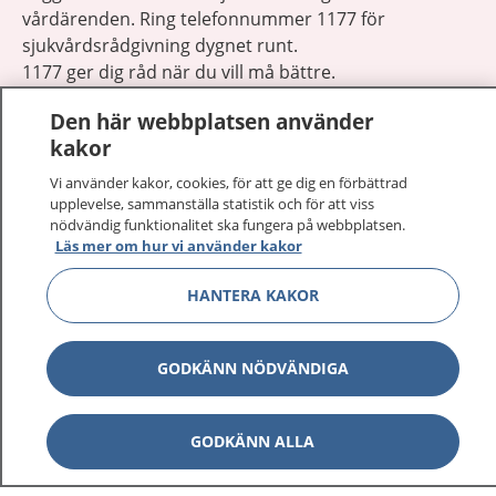
vårdärenden. Ring telefonnummer 1177 för
sjukvårdsrådgivning dygnet runt.
1177 ger dig råd när du vill må bättre.
Den här webbplatsen använder
kakor
Vi använder kakor, cookies, för att ge dig en förbättrad
upplevelse, sammanställa statistik och för att viss
Visa inn
1177 på flera språk
nödvändig funktionalitet ska fungera på webbplatsen.
Läs mer om hur vi använder kakor
Visa inn
Om 1177
HANTERA KAKOR
Visa inn
Kontakt
GODKÄNN NÖDVÄNDIGA
Behandling av personuppgifter
GODKÄNN ALLA
Hantering av kakor