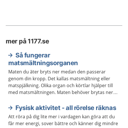
mer på 1177.se
Så fungerar
matsmältningsorganen
Maten du äter bryts ner medan den passerar
genom din kropp. Det kallas matsmältning eller
matspjälkning. Olika organ och körtlar hjälper till
med matsmältningen. Maten behöver brytas ner
för att kroppen ska kunna ta upp näringen som
maten innehåller.
Fysisk aktivitet - all rörelse räknas
Att röra på dig lite mer i vardagen kan göra att du
får mer energi, sover bättre och känner dig mindre