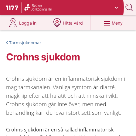
Du har valt region
Jönköpings län
.
Till startsidan för 1177
på 1177.se
på 1177.se
Meny
Logga in
Hitta vård
Tarmsjukdomar
Crohns sjukdom
Crohns sjukdom är en inflammatorisk sjukdom i
mag-tarmkanalen. Vanliga symtom är diarré,
magknip efter att ha ätit och att minska i vikt.
Crohns sjukdom går inte över, men med
behandling kan du leva i stort sett som vanligt.
Crohns sjukdom är en så kallad inflammatorisk