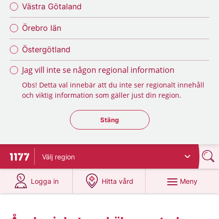
Västra Götaland
Örebro län
Östergötland
Jag vill inte se någon regional information
Obs! Detta val innebär att du inte ser regionalt innehåll
och viktig information som gäller just din region.
Stäng regionsväljaren
Stäng
Välj
region
Till startsidan för 1177
på 1177.se
på 1177.se
Meny
Logga in
Hitta vård