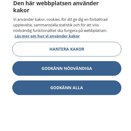
Den här webbplatsen använder
kakor
Vi använder kakor, cookies, för att ge dig en förbättrad
upplevelse, sammanställa statistik och för att viss
nödvändig funktionalitet ska fungera på webbplatsen.
Läs mer om hur vi använder kakor
HANTERA KAKOR
GODKÄNN NÖDVÄNDIGA
1177
–
tryggt om din hälsa och vård
GODKÄNN ALLA
På 1177.se får du råd om hälsa och information om
sjukdomar och vilka mottagningar du kan kontakta.
Logga in för att läsa din journal och göra dina
vårdärenden. Ring telefonnummer 1177 för
sjukvårdsrådgivning dygnet runt.