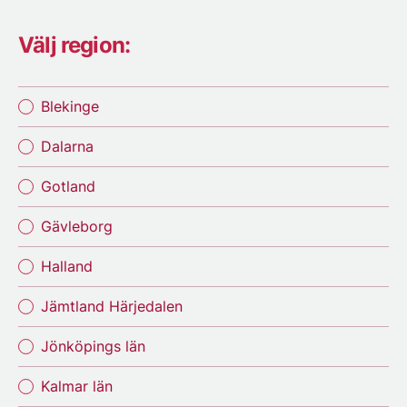
Välj region:
Blekinge
Dalarna
Gotland
Gävleborg
Halland
Jämtland Härjedalen
Jönköpings län
Kalmar län