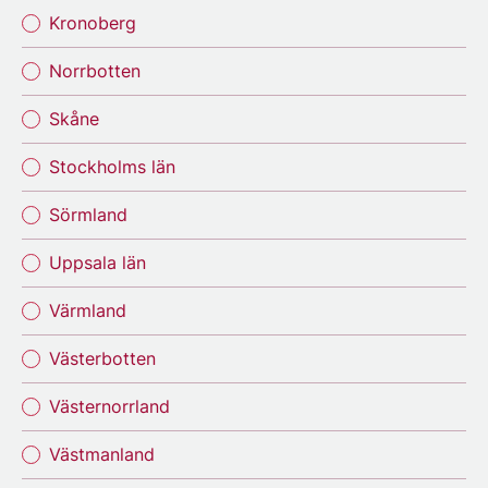
Kronoberg
Norrbotten
Skåne
Stockholms län
Sörmland
Uppsala län
Värmland
Västerbotten
Västernorrland
Västmanland