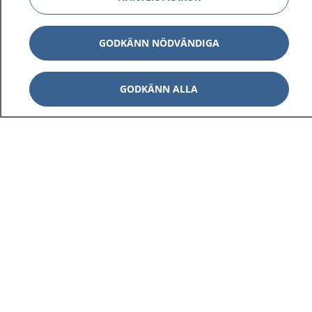
GODKÄNN NÖDVÄNDIGA
GODKÄNN ALLA
1177
–
tryggt om din hälsa och vård
På 1177.se får du råd om hälsa och information om
sjukdomar och vilka mottagningar du kan kontakta.
Logga in för att läsa din journal och göra dina