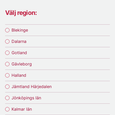
Välj region:
Blekinge
Dalarna
Gotland
Gävleborg
Halland
Jämtland Härjedalen
Jönköpings län
Kalmar län