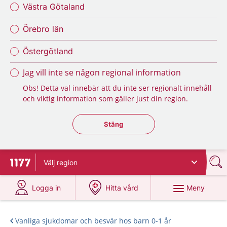
Västra Götaland
Örebro län
Östergötland
Jag vill inte se någon regional information
Obs! Detta val innebär att du inte ser regionalt innehåll
och viktig information som gäller just din region.
Stäng regionsväljaren
Stäng
Välj
region
Till startsidan för 1177
på 1177.se
på 1177.se
Meny
Logga in
Hitta vård
Vanliga sjukdomar och besvär hos barn 0-1 år