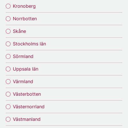
Kronoberg
Norrbotten
Skåne
Stockholms län
Sörmland
Uppsala län
Värmland
Västerbotten
Västernorrland
Västmanland