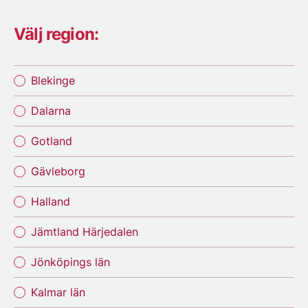
Välj region:
Blekinge
Dalarna
Gotland
Gävleborg
Halland
Jämtland Härjedalen
Jönköpings län
Kalmar län