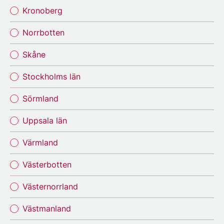
Kronoberg
Norrbotten
Skåne
Stockholms län
Sörmland
Uppsala län
Värmland
Västerbotten
Västernorrland
Västmanland