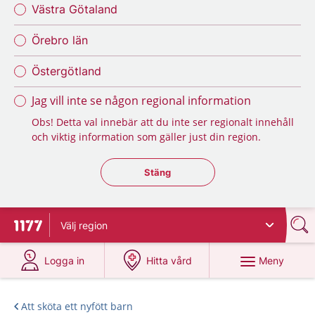
Västra Götaland
Örebro län
Östergötland
Jag vill inte se någon regional information
Obs! Detta val innebär att du inte ser regionalt innehåll
och viktig information som gäller just din region.
Stäng regionsväljaren
Stäng
Välj
region
Till startsidan för 1177
på 1177.se
på 1177.se
Meny
Logga in
Hitta vård
Att sköta ett nyfött barn