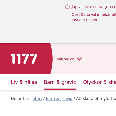
Jag vill inte se någon 
Obs! Detta val innebär att
just din region.
Till startsidan för 1177
Välj
region
Liv & hälsa
Barn & gravid
Olyckor & sk
Du är här:
Start
Barn & gravid
Att sköta ett nyfött 