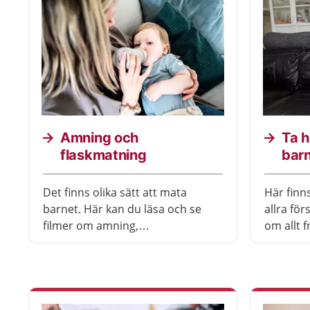
Amning och
Ta h
flaskmatning
bar
Det finns olika sätt att mata
Här finn
barnet. Här kan du läsa och se
allra för
filmer om amning,
om allt f
bröstmjölksersättning och
byter bl
flaskmatning.
naglar ti
på olika 