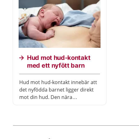
Hud mot hud-kontakt
med ett nyfött barn
Hud mot hud-kontakt innebär att
det nyfödda barnet ligger direkt
mot din hud. Den nära
hudkontakten hjälper barnet att
vänja sig vid världen utanför
livmodern. Hud mot hud är är
också ett sätt för dig och barnet
att lära känna varandra.