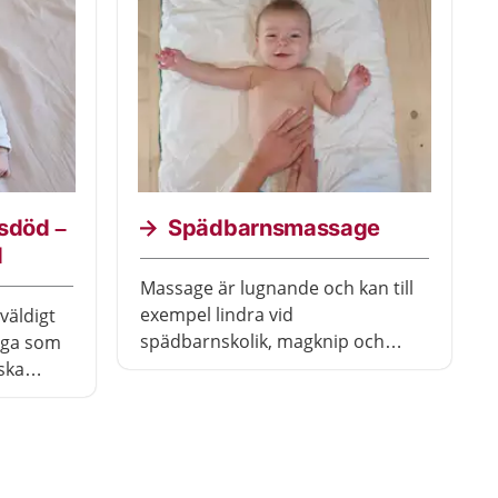
du kan få barnet att rapa.
nsdöd –
Spädbarnsmassage
d
Massage är lugnande och kan till
exempel lindra vid
väldigt
spädbarnskolik, magknip och
nga som
besvär med gaser. Välj en lugn
ska
miljö och vänta en stund om ditt
du råd
barn just har ätit. Massagen kan
ste
även ges till äldre barn.