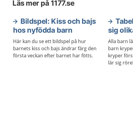
Läs mer på 1177.se
Bildspel: Kiss och bajs
Tabel
hos nyfödda barn
sig olik
Här kan du se ett bildspel på hur
Alla barn lä
barnets kiss och bajs ändrar färg den
barn krype
första veckan efter barnet har fötts.
kryper för
lär sig röre
mellan sys