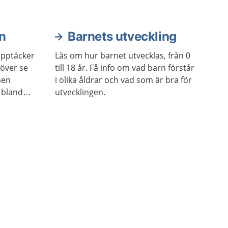
n
Barnets utveckling
upptäcker
Läs om hur barnet utvecklas, från 0
höver se
till 18 år. Få info om vad barn förstår
 hen
i olika åldrar och vad som är bra för
 bland
utvecklingen.
öra
ler leker