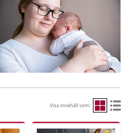
Visa innehåll som:
Visa som rutnät
Visa som 