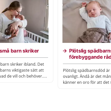
små barn skriker
Plötslig spädbar
förebyggande rå
 barn skriker ibland. Det
 barns viktigaste sätt att
Plötslig spädbarnsdöd är 
vad de vill och behöver.
ovanligt. Ändå är det må
röstar och försöker förstå
känner en oro för att det 
et menar lär du också
hända ens barn. Här får 
tt barn.
som baseras på den sena
forskningen.