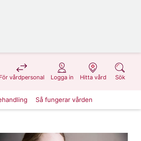
på 1177.se
på 1177.se
på 1177.se
på 1177.se
För vårdpersonal
Logga in
Hitta vård
Sök
ehandling
Så fungerar vården