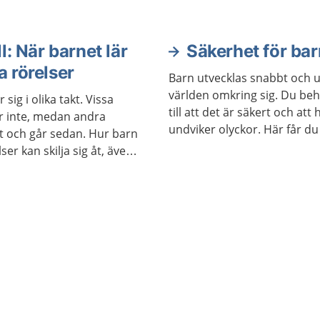
l: När barnet lär
Säkerhet för bar
a rörelser
Barn utvecklas snabbt och 
världen omkring sig. Du be
r sig i olika takt. Vissa
till att det är säkert och att
r inte, medan andra
undviker olyckor. Här får du
st och går sedan. Hur barn
annat tips om vad du kan g
lser kan skilja sig åt, även
hemma, när barnet cyklar el
kon.
utomhus.