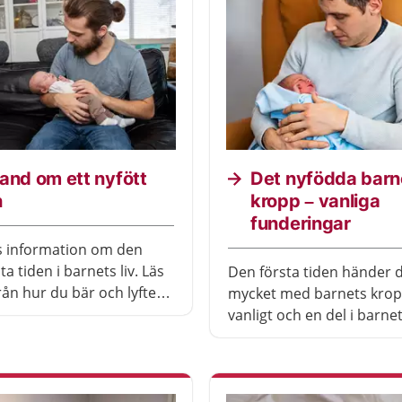
and om ett nyfött
Det nyfödda barn
n
kropp – vanliga
funderingar
s information om den
sta tiden i barnets liv. Läs
Den första tiden händer 
rån hur du bär och lyfter,
mycket med barnets krop
öja och sköter barnets
vanligt och en del i barne
ll hur du skyddar ditt barn
utveckling. Ibland kan du
sätt.
söka vård.