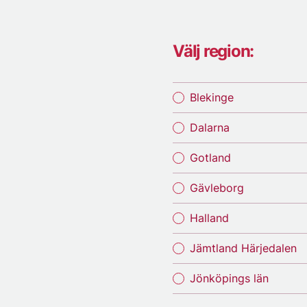
Välj region:
Blekinge
Dalarna
Gotland
Gävleborg
Halland
Jämtland Härjedalen
Jönköpings län