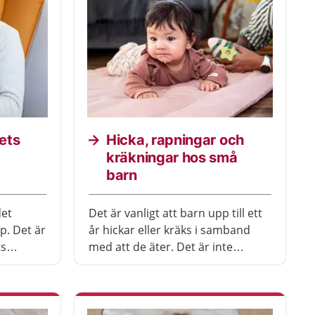
ets
Hicka, rapningar och
kräkningar hos små
barn
det
Det är vanligt att barn upp till ett
p. Det är
år hickar eller kräks i samband
ts
med att de äter. Det är inte
 behöva
skadligt och brukar avta när
barnet blir äldre. Här får du råd
om vad du kan göra om barnet
hickar och kräks, och råd om hur