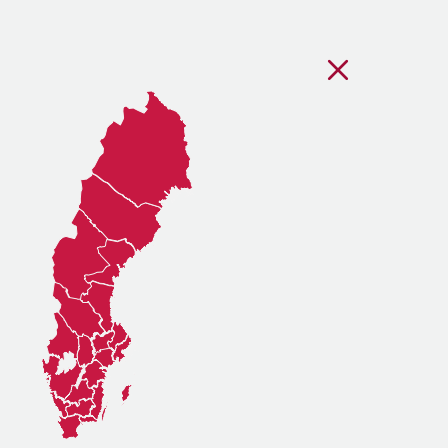
Stäng regionsvälj