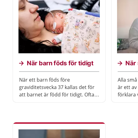
När barn föds för tidigt
När 
När ett barn föds före
Alla små
graviditetsvecka 37 kallas det för
är ett av
att barnet är född för tidigt. Ofta
förklara 
behöver barn som föds före vecka
När du t
36 någon form av vård. Det är
vad barn
mycket viktigt att du är nära ditt
känna di
barn och deltar i vården,
personalen hjälper dig med det.