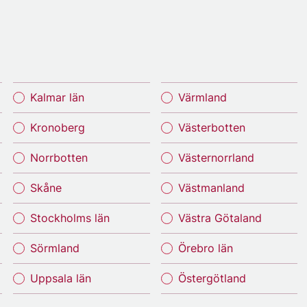
Kalmar län
Värmland
Kronoberg
Västerbotten
Norrbotten
Västernorrland
Skåne
Västmanland
Stockholms län
Västra Götaland
Sörmland
Örebro län
Uppsala län
Östergötland