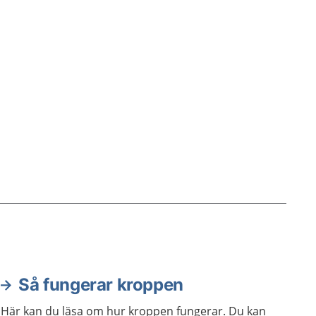
nom
Fostervattenprov ger en liten
p från
ökad risk för missfall. Färre än en
elt
på tvåhundra provtagningar leder
tvåhundra
till missfall.
ssfall.
Så fungerar kroppen
Här kan du läsa om hur kroppen fungerar. Du kan