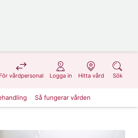
på 1177.se
på 1177.se
på 1177.se
på 1177.se
För vårdpersonal
Logga in
Hitta vård
Sök
ehandling
Så fungerar vården