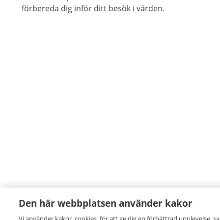
att svara på.
förbereda dig inför ditt besök i vården.
Den här webbplatsen använder kakor
Vi använder kakor, cookies, för att ge dig en förbättrad upplevelse, s