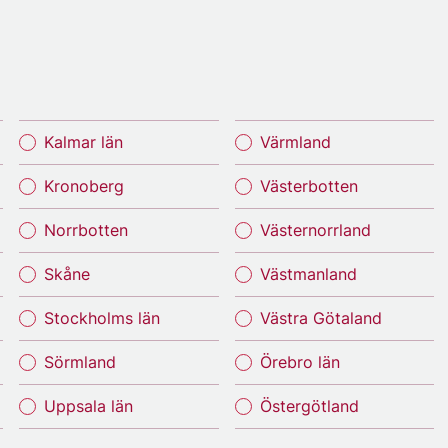
Kalmar län
Värmland
Kronoberg
Västerbotten
Norrbotten
Västernorrland
Skåne
Västmanland
Stockholms län
Västra Götaland
Sörmland
Örebro län
Uppsala län
Östergötland