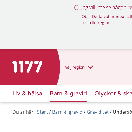
Jag vill inte se någon 
Obs! Detta val innebär att
just din region.
Till startsidan för 1177
Välj
region
Liv & hälsa
Barn & gravid
Olyckor & sk
Du är här:
Start
Barn & gravid
Graviditet
Undersök