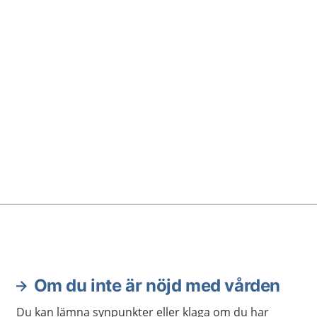
på dig som är gravid. Ge
 dig som är gravid. NIPT
nålen sugs lite vävnad up
 tillförlitligt om det visar
moderkakan. Det är inte h
et inte har en avvikelse.
riskfritt, färre än en på 
över kompletteras med
provtagningar leder till mi
ter för att få ett definitivt
det visar på en avvikelse.
Om du inte är nöjd med vården
Du kan lämna synpunkter eller klaga om du har