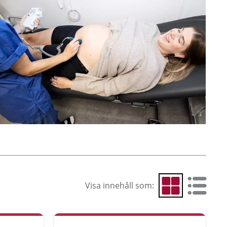
Visa innehåll som:
Visa som rutnät
Visa som 