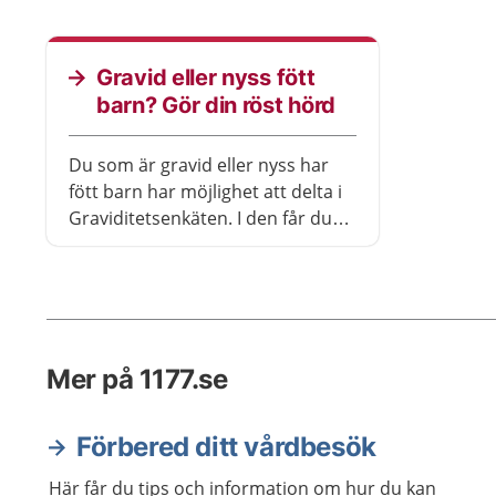
ultraljudsundersökning. Provet
armen på
kan inte ge helt säkra svar, bara
är mycket
en uppskattning. Det kan behöva
att fostr
Gravid eller nyss fött
kompletteras med andra prov för
Det beh
barn? Gör din röst hörd
att ge ett helt säkert svar.
andra tes
svar, om 
Du som är gravid eller nyss har
fött barn har möjlighet att delta i
Graviditetsenkäten. I den får du
svara på frågor om hur du
upplever vården under graviditet,
förlossning och ett år efter
förlossning. Du får också svara på
frågor om din egen hälsa. Varje
Mer på 1177.se
graviditet och förlossning är unik,
därför är det viktigt att just du
deltar. Dina svar hjälper till att
Förbered ditt vårdbesök
utveckla vården. Varje del av
enkäten tar ungefär fem minuter
Här får du tips och information om hur du kan