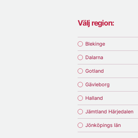
Välj region:
Blekinge
Dalarna
Gotland
Gävleborg
Halland
Jämtland Härjedalen
Jönköpings län