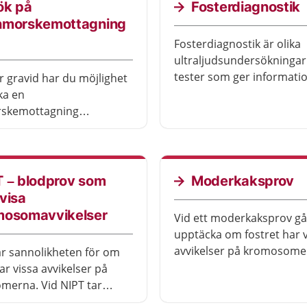
ök på
Fosterdiagnostik
nmorskemottagning
Fosterdiagnostik är olika
ultraljudsundersökningar
tester som ger informati
r gravid har du möjlighet
graviditetens och fostrets
ka en
utveckling. Genom
skemottagning
fosterdiagnostik kan du f
det. Det är för att se hur
hur länge graviditeten på
arnet mår. Du får också
moderkakans placering,
 förbereda dig inför
eventuella avvikelser hos 
ingen. Besöken är gratis
T – blodprov som
Moderkaksprov
kromosomavvikelser elle
visa
avvikelser med graviditet
mosomavvikelser
Vid ett moderkaksprov går
upptäcka om fostret har v
avvikelser på kromosome
ar sannolikheten för om
går också att upptäcka vi
ar vissa avvikelser på
medfödda sjukdomar. Lä
merna. Vid NIPT tar
sticker en tunn nål gen
onalen ett blodprov i