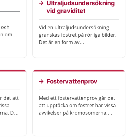
Ultraljudsundersökning
vid graviditet
 och
Vid en ultraljudsundersökning
on om
granskas fostret på rörliga bilder.
Det är en form av
fosterdiagnostik. Fosterdiagnostik
å veta
innebär att sjukvården bedömer
gått,
barnets hälsotillstånd redan
innan barnet har fötts. Alla
fostret,
gravida erbjuds ett ultraljud
Fostervattenprov
r andra
mellan vecka 18 och 20.
en.
Ljudvågorna påverkar inte barnet.
 det att
Med ett fostervattenprov går det
issa
att upptäcka om fostret har vissa
rna. Det
avvikelser på kromosomerna.
ssa
Läkaren för en tunn nål genom
karen
magen på dig som är gravid och
om magen
suger ut lite fostervatten.