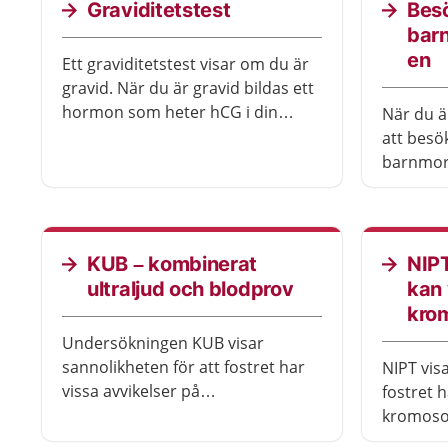
Graviditetstest
Bes
bar
en
Ett graviditetstest visar om du är
gravid. När du är gravid bildas ett
hormon som heter hCG i din
När du ä
kropp. Ett graviditetstest mäter
att besö
hur mycket hCG det finns i
barnmor
kroppen.
regelbun
du och b
hjälp att
förlossn
KUB – kombinerat
NIP
för dig.
ultraljud och blodprov
kan 
kro
Undersökningen KUB visar
sannolikheten för att fostret har
NIPT vis
vissa avvikelser på
fostret h
kromosomerna. KUB består av ett
kromoso
blodprov och en
vårdpers