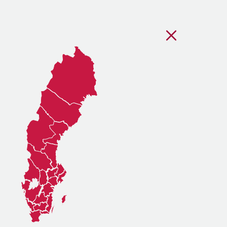
Stäng regionsvälj