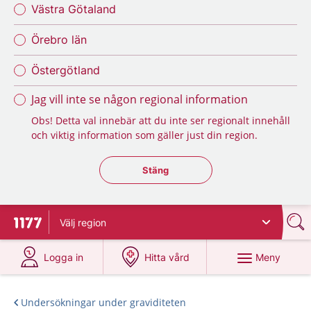
Västra Götaland
Örebro län
Östergötland
Jag vill inte se någon regional information
Obs! Detta val innebär att du inte ser regionalt innehåll
och viktig information som gäller just din region.
Stäng regionsväljaren
Stäng
Välj
region
Till startsidan för 1177
på 1177.se
på 1177.se
Meny
Logga in
Hitta vård
Undersökningar under graviditeten