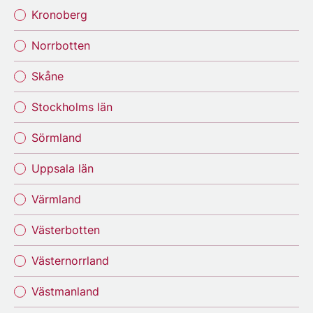
Kronoberg
Norrbotten
Skåne
Stockholms län
Sörmland
Uppsala län
Värmland
Västerbotten
Västernorrland
Västmanland