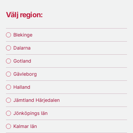
Välj region:
Blekinge
Dalarna
Gotland
Gävleborg
Halland
Jämtland Härjedalen
Jönköpings län
Kalmar län