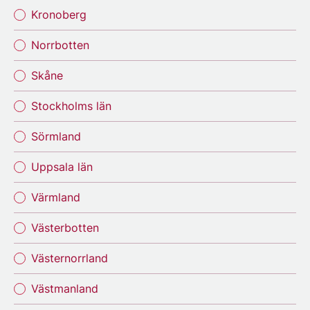
Kronoberg
Norrbotten
Skåne
Stockholms län
Sörmland
Uppsala län
Värmland
Västerbotten
Västernorrland
Västmanland