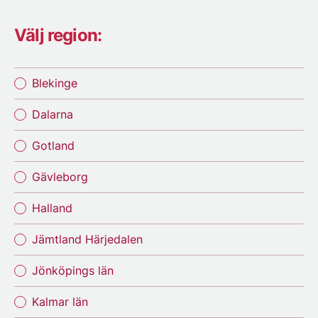
Välj region:
Blekinge
Dalarna
Gotland
Gävleborg
Halland
Jämtland Härjedalen
Jönköpings län
Kalmar län