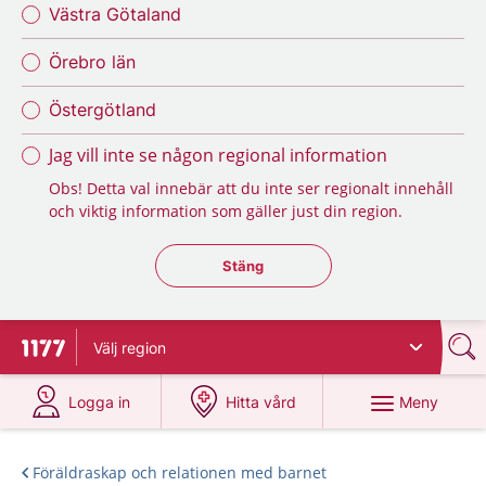
Västra Götaland
Örebro län
Östergötland
Jag vill inte se någon regional information
Obs! Detta val innebär att du inte ser regionalt innehåll
och viktig information som gäller just din region.
Stäng regionsväljaren
Stäng
Välj
region
Till startsidan för 1177
på 1177.se
på 1177.se
Meny
Logga in
Hitta vård
Föräldraskap och relationen med barnet