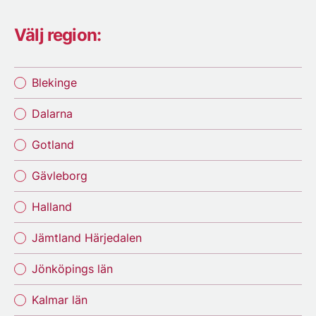
Välj region:
Blekinge
Dalarna
Gotland
Gävleborg
Halland
Jämtland Härjedalen
Jönköpings län
Kalmar län