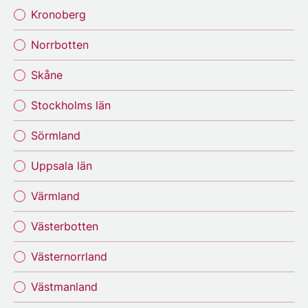
Kronoberg
Norrbotten
Skåne
Stockholms län
Sörmland
Uppsala län
Värmland
Västerbotten
Västernorrland
Västmanland