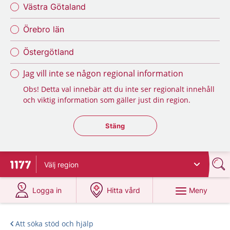
Västra Götaland
Örebro län
Östergötland
Jag vill inte se någon regional information
Obs! Detta val innebär att du inte ser regionalt innehåll
och viktig information som gäller just din region.
Stäng regionsväljaren
Stäng
Välj
region
Till startsidan för 1177
på 1177.se
på 1177.se
Meny
Logga in
Hitta vård
Att söka stöd och hjälp