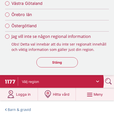
Västra Götaland
Örebro län
Östergötland
Jag vill inte se någon regional information
Obs! Detta val innebär att du inte ser regionalt innehåll
och viktig information som gäller just din region.
Stäng regionsväljaren
Stäng
Välj
region
Till startsidan för 1177
på 1177.se
på 1177.se
Meny
Logga in
Hitta vård
Barn & gravid