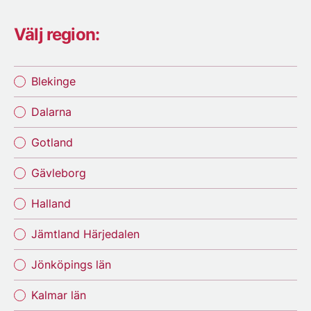
Välj region:
Blekinge
Dalarna
Gotland
Gävleborg
Halland
Jämtland Härjedalen
Jönköpings län
Kalmar län