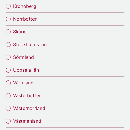
Kronoberg
Norrbotten
Skåne
Stockholms län
Sörmland
Uppsala län
Värmland
Västerbotten
Västernorrland
Västmanland