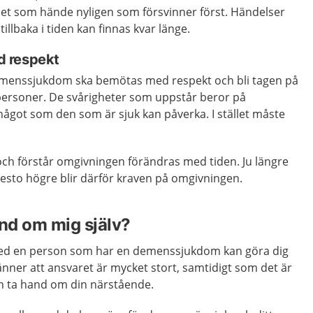
det som hände nyligen som försvinner först. Händelser
illbaka i tiden kan finnas kvar länge.
 respekt
menssjukdom ska bemötas med respekt och bli tagen på
 personer. De svårigheter som uppstår beror på
ågot som den som är sjuk kan påverka. I stället måste
ch förstår omgivningen förändras med tiden. Ju längre
desto högre blir därför kraven på omgivningen.
and om mig själv?
 med en person som har en demenssjukdom kan göra dig
känner att ansvaret är mycket stort, samtidigt som det är
an ta hand om din närstående.