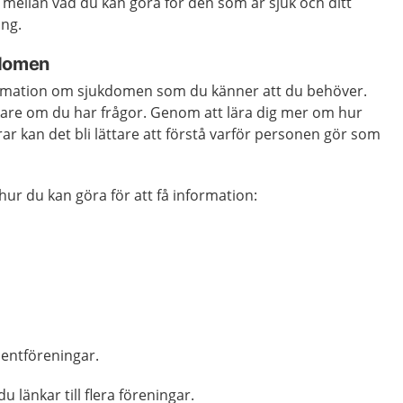
s mellan vad du kan göra för den som är sjuk och ditt
ing.
kdomen
ormation om sjukdomen som du känner att du behöver.
äkare om du har frågor. Genom att lära dig mer om hur
 kan det bli lättare att förstå varför personen gör som
ur du kan göra för att få information:
r
ientföreningar.
du länkar till flera föreningar.