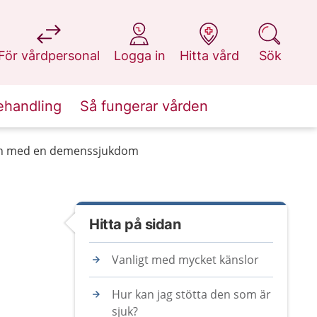
på 1177.se
på 1177.se
på 1177.se
på 1177.se
För vårdpersonal
Logga in
Hitta vård
Sök
ehandling
Så fungerar vården
gon med en demenssjukdom
Hitta på sidan
Vanligt med mycket känslor
Hur kan jag stötta den som är
sjuk?