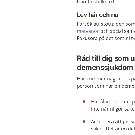
framtidsfullmakt.
Lev här och nu
Försök att stötta den som
matvanor
och social samv
Fokusera på det som ni t
Råd till dig som
demenssjukdom
Här kommer några tips p
person som har en deme
Ha tålamod. Tänk på
inte när ni gör sak
Acceptera att pers
saker. Det är en de