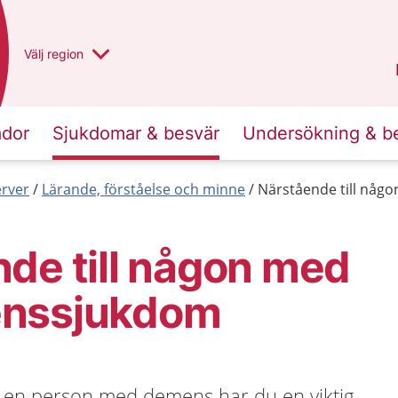
Du har valt region
Välj
en annan
region
Västra Götaland
.
ador
Sjukdomar & besvär
Undersökning & b
erver
Lärande, förståelse och minne
Närstående till nå
de till någon med
enssjukdom
l en person med demens har du en viktig