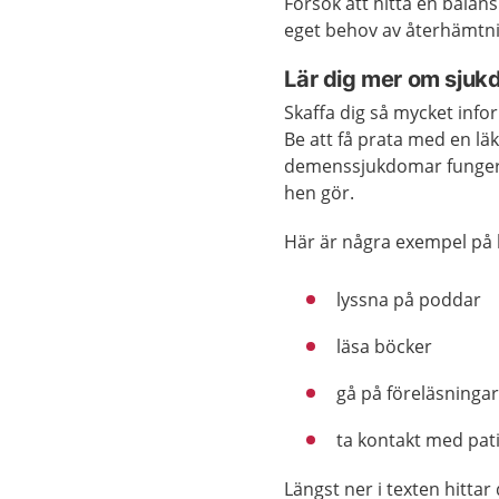
Försök att hitta en balan
eget behov av återhämtn
Lär dig mer om sju
Skaffa dig så mycket inf
Be att få prata med en l
demenssjukdomar fungerar
hen gör.
Här är några exempel på h
lyssna på poddar
läsa böcker
gå på föreläsninga
ta kontakt med pat
Längst ner i texten hittar 