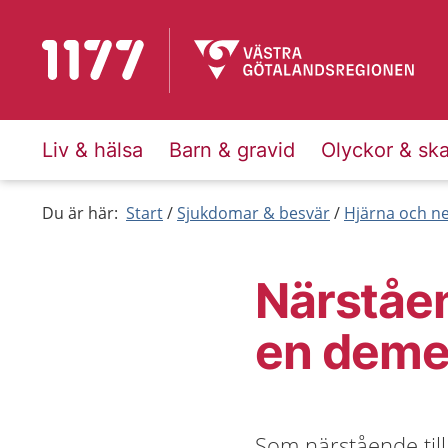
Till startsidan för 1177
Liv & hälsa
Barn & gravid
Olyckor & sk
Du är här:
Start
Sjukdomar & besvär
Hjärna och n
Närståen
en dem
Som närstående til