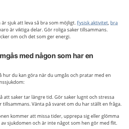
 är sjuk att leva så bra som möjligt.
Fysisk aktivitet
,
bra
aro är viktiga delar. Gör roliga saker tillsammans.
ycker om och det som ger energi.
 umgås med någon som har en
å hur du kan göra när du umgås och pratar med en
nssjukdom:
 att saker tar längre tid. Gör saker lugnt och stressa
er tillsammans. Vänta på svaret om du har ställt en fråga.
onen kommer att missa tider, upprepa sig eller glömma
l av sjukdomen och är inte något som hen gör med flit.