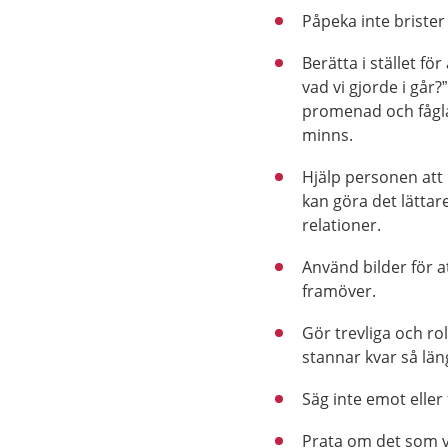
Påpeka inte brister
Berätta i stället för
vad vi gjorde i går?
promenad och fåglar
minns.
Hjälp personen att
kan göra det lätta
relationer.
Använd bilder för a
framöver.
Gör trevliga och ro
stannar kvar så län
Säg inte emot elle
Prata om det som v