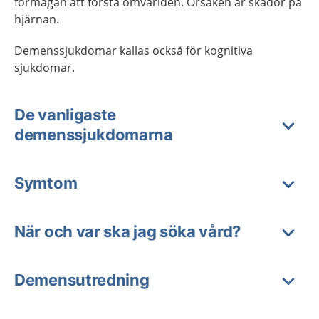
förmågan att förstå omvärlden. Orsaken är skador på
hjärnan.
Demenssjukdomar kallas också för kognitiva
sjukdomar.
De vanligaste
demenssjukdomarna
Symtom
När och var ska jag söka vård?
Demensutredning