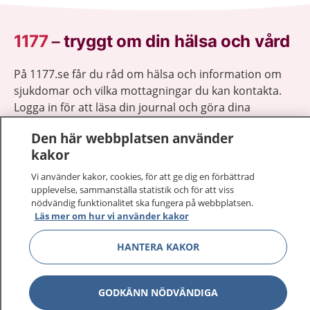
1177
–
tryggt om din hälsa och vård
På 1177.se får du råd om hälsa och information om
sjukdomar och vilka mottagningar du kan kontakta.
Logga in för att läsa din journal och göra dina
vårdärenden. Ring telefonnummer 1177 för
Den här webbplatsen använder
sjukvårdsrådgivning dygnet runt.
kakor
1177 ger dig råd när du vill må bättre.
Vi använder kakor, cookies, för att ge dig en förbättrad
upplevelse, sammanställa statistik och för att viss
nödvändig funktionalitet ska fungera på webbplatsen.
Läs mer om hur vi använder kakor
Visa inn
HANTERA KAKOR
1177 på flera språk
Visa inn
Om 1177
GODKÄNN NÖDVÄNDIGA