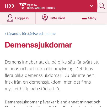
Du har valt region
Västra Götaland
.
Till startsidan för 1177
på 1177.se
på 1177.se
Meny
Logga in
Hitta vård
Lärande, förståelse och minne
Demenssjukdomar
Demens innebär att du på olika sätt får svårt att
minnas och att tolka din omgivning. Det finns
flera olika demenssjukdomar. Du blir inte helt
frisk från en demenssjukdom, men det finns
mycket hjälp och stöd att få.
Demenssjukdomar påverkar bland annat minnet och