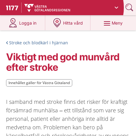
Du har valt region
Västra Götaland
.
Till startsidan för 1177
på 1177.se
på 1177.se
Meny
Logga in
Hitta vård
Stroke och blodkärl i hjärnan
Viktigt med god munvård
efter stroke
Innehållet gäller för Västra Götaland
Innehållet gäller för Västra Götaland
I samband med stroke finns det risker för kraftigt
försämrad munhälsa – ett tillstånd som vare sig
personal, patient eller anhöriga inte alltid är
medvetna om. Problemen kan bero på
känselbortfall och rörelsesvårigheter av munnens