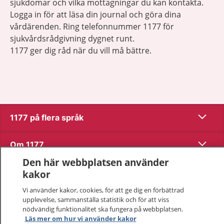
sjukdomar och vilka mottagningar du kan kontakta.
Logga in för att läsa din journal och göra dina
vårdärenden. Ring telefonnummer 1177 för
sjukvårdsrådgivning dygnet runt.
1177 ger dig råd när du vill må bättre.
Visa inn
1177 på flera språk
Visa inn
Om 1177
Den här webbplatsen använder
Visa inn
Kontakt
kakor
Vi använder kakor, cookies, för att ge dig en förbättrad
upplevelse, sammanställa statistik och för att viss
Behandling av personuppgifter
nödvändig funktionalitet ska fungera på webbplatsen.
Läs mer om hur vi använder kakor