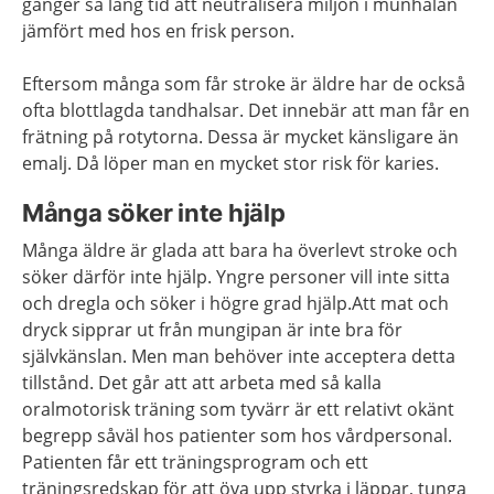
gånger så lång tid att neutralisera miljön i munhålan
jämfört med hos en frisk person.
Eftersom många som får stroke är äldre har de också
ofta blottlagda tandhalsar. Det innebär att man får en
frätning på rotytorna. Dessa är mycket känsligare än
emalj. Då löper man en mycket stor risk för karies.
Många söker inte hjälp
Många äldre är glada att bara ha överlevt stroke och
söker därför inte hjälp. Yngre personer vill inte sitta
och dregla och söker i högre grad hjälp.Att mat och
dryck sipprar ut från mungipan är inte bra för
självkänslan. Men man behöver inte acceptera detta
tillstånd. Det går att att arbeta med så kalla
oralmotorisk träning som tyvärr är ett relativt okänt
begrepp såväl hos patienter som hos vårdpersonal.
Patienten får ett träningsprogram och ett
träningsredskap för att öva upp styrka i läppar, tunga