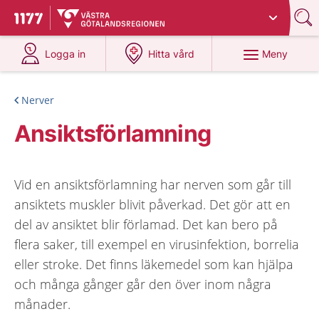
Du har valt region
Västra Götaland
.
Till startsidan för 1177
på 1177.se
på 1177.se
Meny
Logga in
Hitta vård
Nerver
Ansiktsförlamning
Vid en ansiktsförlamning har nerven som går till
ansiktets muskler blivit påverkad. Det gör att en
del av ansiktet blir förlamad. Det kan bero på
flera saker, till exempel en virusinfektion, borrelia
eller stroke. Det finns läkemedel som kan hjälpa
och många gånger går den över inom några
månader.