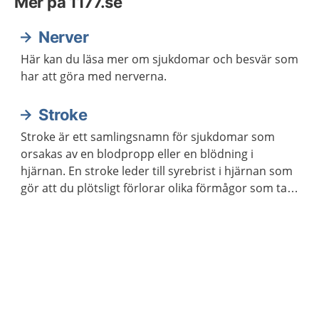
Mer på 1177.se
Nerver
Här kan du läsa mer om sjukdomar och besvär som
har att göra med nerverna.
Stroke
Stroke är ett samlingsnamn för sjukdomar som
orsakas av en blodpropp eller en blödning i
hjärnan. En stroke leder till syrebrist i hjärnan som
gör att du plötsligt förlorar olika förmågor som tal,
rörelser, känsel och syn. Det kan vara livshotande
och kräver omedelbar vård på sjukhus. Ring genast
112 om du själv eller någon i närheten har symtom
som kan bero på stroke.