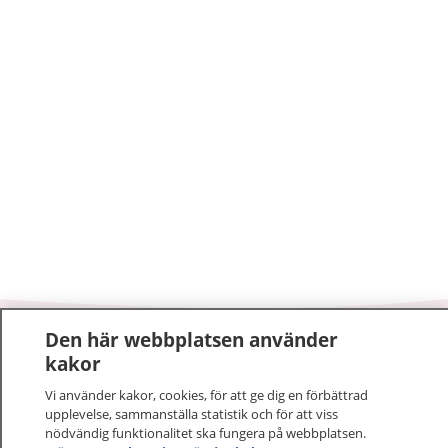
Den här webbplatsen använder
1177
–
tryggt om din hälsa och vård
kakor
Vi använder kakor, cookies, för att ge dig en förbättrad
På 1177.se får du råd om hälsa och information om
upplevelse, sammanställa statistik och för att viss
sjukdomar och vilka mottagningar du kan kontakta.
nödvändig funktionalitet ska fungera på webbplatsen.
Logga in för att läsa din journal och göra dina