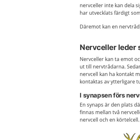
nervceller inte kan dela s
har utvecklats färdigt so
Däremot kan en nervtråd, 
Nervceller leder 
Nervceller kan ta emot och
ut till nervtrådarna. Sedan
nervcell kan ha kontakt m
kontaktas av ytterligare tu
I synapsen förs nervs
En synaps är den plats dä
finnas mellan två nervcell
nervcell och en körtelcell.