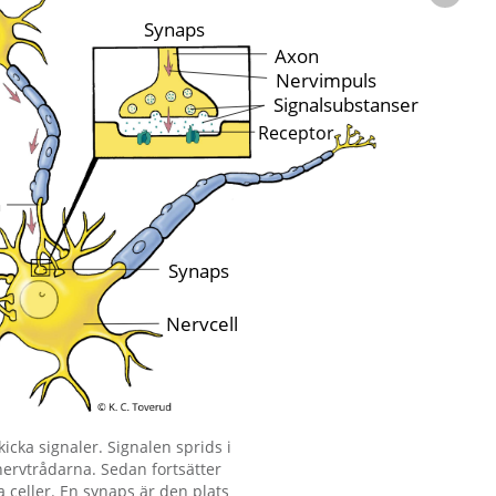
icka signaler. Signalen sprids i
 nervtrådarna. Sedan fortsätter
ra celler. En synaps är den plats