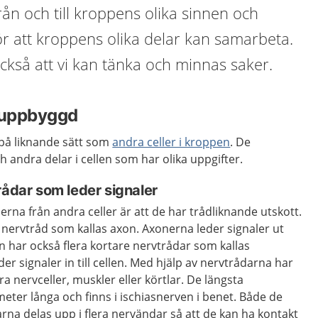
rån och till kroppens olika sinnen och
r att kroppens olika delar kan samarbeta.
kså att vi kan tänka och minnas saker.
n uppbyggd
på liknande sätt som
andra celler i kroppen
. De
h andra delar i cellen som har olika uppgifter.
rådar som leder signaler
erna från andra celler är att de har trådliknande utskott.
g nervtråd som kallas axon. Axonerna leder signaler ut
en har också flera kortare nervtrådar som kallas
er signaler in till cellen. Med hjälp av nervtrådarna har
a nervceller, muskler eller körtlar. De längsta
eter långa och finns i ischiasnerven i benet. Både de
rna delas upp i flera nervändar så att de kan ha kontakt