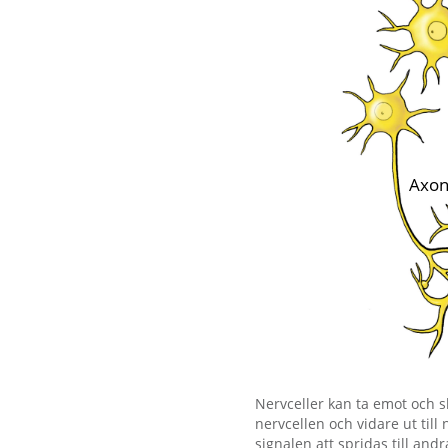
Förstora bilden
Nervceller kan ta emot och sk
nervcellen och vidare ut till
signalen att spridas till and