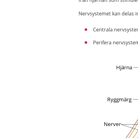
från hjärnan som stimulera
Nervsystemet kan delas in
Centrala nervsyste
Perifera nervsyste