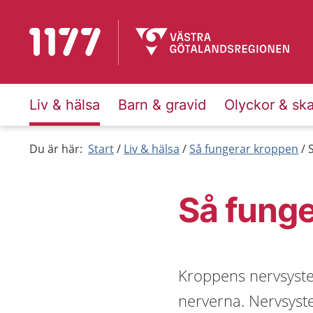
Till startsidan för 1177
Liv & hälsa
Barn & gravid
Olyckor & sk
Du är här:
Start
Liv & hälsa
Så fungerar kroppen
Så fung
Kroppens nervsyste
nerverna. Nervsyste