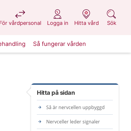
på 1177.se
på 1177.se
på 1177.se
på 1177.se
För vårdpersonal
Logga in
Hitta vård
Sök
ehandling
Så fungerar vården
Hitta på sidan
Så är nervcellen uppbyggd
Nervceller leder signaler