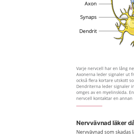
Förstora bilden
Varje nervcell har en lång n
Axonerna leder signaler ut f
också flera kortare utskott s
Dendriterna leder signaler in
omges av en myelinskida. En
nervcell kontaktar en annan c
Nervvävnad läker då
Nervvävnad som skadas läk