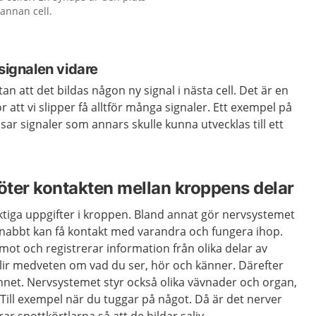
 annan cell.
vsignalen vidare
an att det bildas någon ny signal i nästa cell. Det är en
ör att vi slipper få alltför många signaler. Ett exempel på
sar signaler som annars skulle kunna utvecklas till ett
ter kontakten mellan kroppens delar
ktiga uppgifter i kroppen. Bland annat gör nervsystemet
 snabbt kan få kontakt med varandra och fungera ihop.
ot och registrerar information från olika delar av
blir medveten om vad du ser, hör och känner. Därefter
nnet. Nervsystemet styr också olika vävnader och organ,
Till exempel när du tuggar på något. Då är det nerver