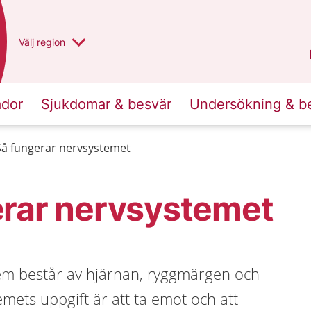
Du har valt region
Välj
en annan
region
Västra Götaland
.
ador
Sjukdomar & besvär
Undersökning & b
Så fungerar nervsystemet
erar nervsystemet
m består av hjärnan, ryggmärgen och
mets uppgift är att ta emot och att