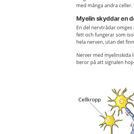
med många andra celler.
Myelin skyddar en d
En del nervtrådar omges a
fett och fungerar som iso
hela nerven, utan det fi
Nerver med myelinskida l
beror på att signalen ho