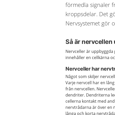
förmedla signaler f
kroppsdelar. Det gö
Nervsystemet gör oc
Så är nervcelle
Nervceller är uppbyggda 
innehåller en cellkärna oc
Nervceller har nervt
Något som skiljer nervcell
Varje nervcell har en lån
från nervcellen. Nervcell
dendriter. Dendriterna led
cellerna kontakt med andr
nervtrådarna är över en m
långa och korta nervtråda