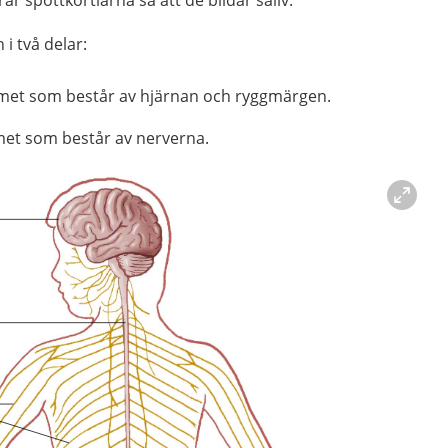
r spottkörtlarna så att de bildar saliv.
 i två delar:
met som består av hjärnan och ryggmärgen.
met som består av nerverna.