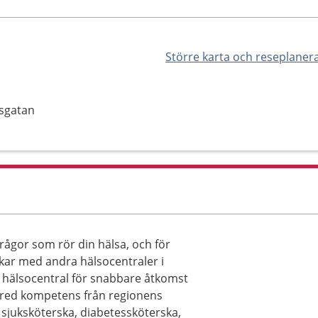
Större karta och reseplaner
psgatan
rågor som rör din hälsa, och för
ar med andra hälsocentraler i
n hälsocentral för snabbare åtkomst
ll bred kompetens från regionens
 sjuksköterska, diabetessköterska,