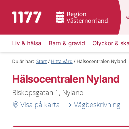
Till startsidan för 1177
D
Vä
Liv & hälsa
Barn & gravid
Olyckor & sk
Du är här:
Start
Hitta vård
Hälsocentralen Nyland
Hälsocentralen Nyland
Biskopsgatan 1, Nyland
Visa på karta
Vägbeskrivning