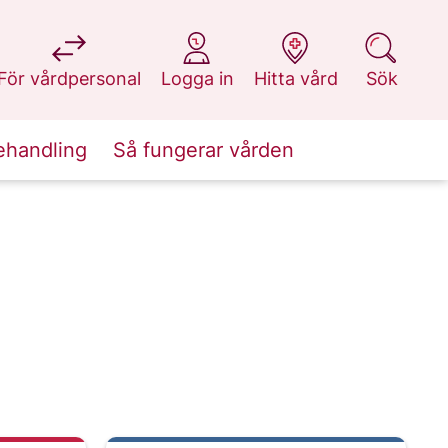
på 1177.se
på 1177.se
på 1177.se
på 1177.se
För vårdpersonal
Logga in
Hitta vård
Sök
ehandling
Så fungerar vården