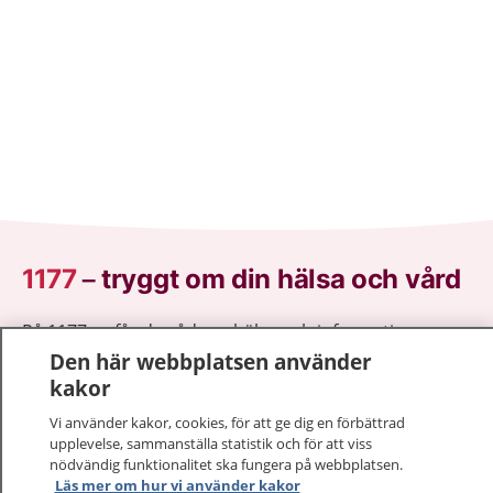
1177
–
tryggt om din hälsa och vård
På 1177.se får du råd om hälsa och information om
sjukdomar och vilka mottagningar du kan kontakta.
Den här webbplatsen använder
Logga in för att läsa din journal och göra dina
kakor
vårdärenden. Ring telefonnummer 1177 för
Vi använder kakor, cookies, för att ge dig en förbättrad
sjukvårdsrådgivning dygnet runt.
upplevelse, sammanställa statistik och för att viss
1177 ger dig råd när du vill må bättre.
nödvändig funktionalitet ska fungera på webbplatsen.
Läs mer om hur vi använder kakor