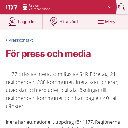
Du har valt region
Västernorrland
.
Till startsidan för 1177
på 1177.se
på 1177.se
Meny
Logga in
Hitta vård
Presskontakt
För press och media
1177 drivs av Inera, som ägs av SKR Företag, 21
regioner och 288 kommuner. Inera koordinerar,
utvecklar och erbjuder digitala lösningar till
regioner och kommuner och har idag ett 40-tal
tjänster.
Inera har ett nationellt uppdrag för 1177. Regionerna