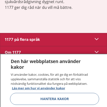
sjukvårdsrådgivning dygnet runt.
1177 ger dig råd när du vill må bättre.
Visa inn
1177 på flera språk
Visa inn
Om 1177
Den här webbplatsen använder
Visa inn
Kontakt
kakor
Vi använder kakor, cookies, för att ge dig en förbättrad
upplevelse, sammanställa statistik och för att viss
Behandling av personuppgifter
nödvändig funktionalitet ska fungera på webbplatsen.
Läs mer om hur vi använder kakor
Hantering av kakor
HANTERA KAKOR