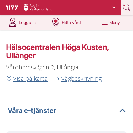
Du har valt region
Västernorrland
.
Till startsidan för 1177
på 1177.se
på 1177.se
Meny
Logga in
Hitta vård
Hälsocentralen Höga Kusten,
Ullånger
Vårdhemsvägen 2, Ullånger
Visa på karta
Vägbeskrivning
Våra e-tjänster