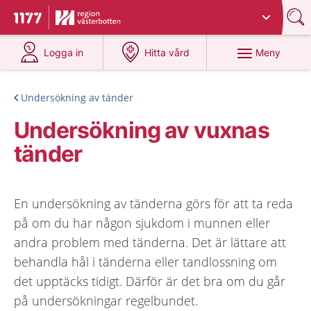
Du har valt region
Västerbotten
.
Till startsidan för 1177
på 1177.se
på 1177.se
Meny
Logga in
Hitta vård
Undersökning av tänder
Undersökning av vuxnas
tänder
En undersökning av tänderna görs för att ta reda
på om du har någon sjukdom i munnen eller
andra problem med tänderna. Det är lättare att
behandla hål i tänderna eller tandlossning om
det upptäcks tidigt. Därför är det bra om du går
på undersökningar regelbundet.