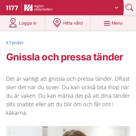
Du har valt region
Västerbotten
.
Till startsidan för 1177
på 1177.se
på 1177.se
Meny
Logga in
Hitta vård
Tänder
Gnissla och pressa tänder
Det är vanligt att gnissla och pressa tänder. Oftast
sker det när du sover. Du kan också bita ihop när
du är vaken. Du kan märka det på att dina tänder
slits snabbt eller att du blir öm och får ont i
käkarna.