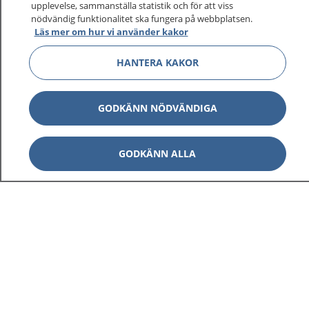
upplevelse, sammanställa statistik och för att viss
1177 ger dig råd när du vill må bättre.
nödvändig funktionalitet ska fungera på webbplatsen.
Läs mer om hur vi använder kakor
HANTERA KAKOR
Visa inn
1177 på flera språk
GODKÄNN NÖDVÄNDIGA
Visa inn
Om 1177
GODKÄNN ALLA
Visa inn
Kontakt
Behandling av personuppgifter
Hantering av kakor
Inställningar för kakor