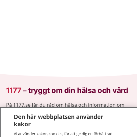
1177
–
tryggt om din hälsa och vård
På 1177.se får du råd om hälsa och information om
sjukdomar och vilka mottagningar du kan kontakta.
Den här webbplatsen använder
Logga in för att läsa din journal och göra dina
kakor
vårdärenden. Ring telefonnummer 1177 för
sjukvårdsrådgivning dygnet runt.
Vi använder kakor, cookies, för att ge dig en förbättrad