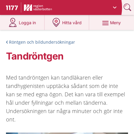
Du har valt region
Västerbotten
.
Till startsidan för 1177
på 1177.se
på 1177.se
Meny
Logga in
Hitta vård
Röntgen och bildundersökningar
Tandröntgen
Med tandröntgen kan tandläkaren eller
tandhygienisten upptäcka sådant som de inte
kan se med egna ögon. Det kan vara till exempel
hål under fyllningar och mellan tänderna.
Undersökningen tar några minuter och gör inte
ont.