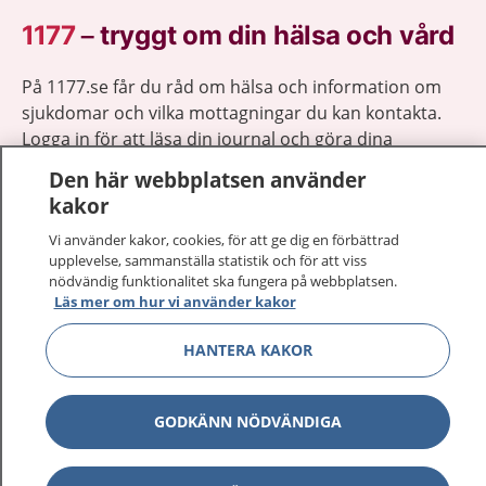
1177
–
tryggt om din hälsa och vård
På 1177.se får du råd om hälsa och information om
sjukdomar och vilka mottagningar du kan kontakta.
Logga in för att läsa din journal och göra dina
vårdärenden. Ring telefonnummer 1177 för
Den här webbplatsen använder
sjukvårdsrådgivning dygnet runt.
kakor
1177 ger dig råd när du vill må bättre.
Vi använder kakor, cookies, för att ge dig en förbättrad
upplevelse, sammanställa statistik och för att viss
nödvändig funktionalitet ska fungera på webbplatsen.
Läs mer om hur vi använder kakor
HANTERA KAKOR
Visa inn
1177 på flera språk
Visa inn
Om 1177
GODKÄNN NÖDVÄNDIGA
Visa inn
Kontakt