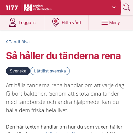
Du har valt region
Västerbotten
.
Till startsidan för 1177
på 1177.se
på 1177.se
Meny
Logga in
Hitta vård
Tandhälsa
Så håller du tänderna rena
Svenska
Lättläst svenska
Att hålla tänderna rena handlar om att varje dag
få bort bakterier. Genom att sköta dina tänder
med tandborste och andra hjälpmedel kan du
hålla dem friska hela livet.
Den här texten handlar om hur du som vuxen håller