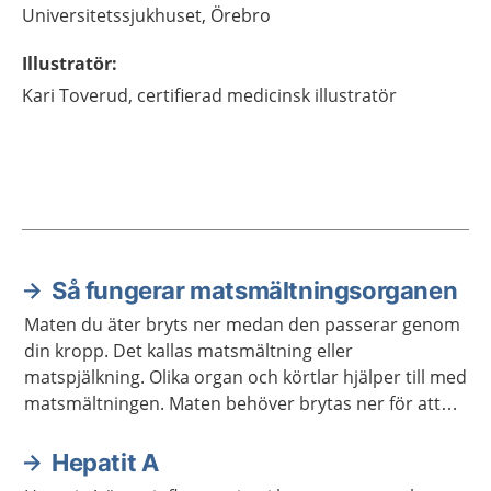
Universitetssjukhuset, Örebro
Illustratör
:
Kari
Toverud,
certifierad medicinsk illustratör
Så fungerar matsmältningsorganen
Aktuella artiklar
Maten du äter bryts ner medan den passerar genom
din kropp. Det kallas matsmältning eller
matspjälkning. Olika organ och körtlar hjälper till med
matsmältningen. Maten behöver brytas ner för att
kroppen ska kunna ta upp näringen som maten
innehåller.
Hepatit A