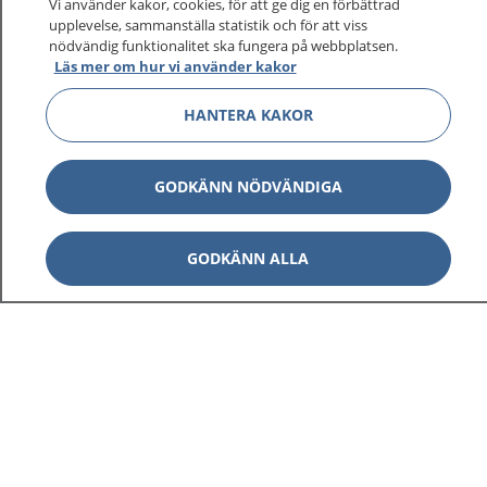
Vi använder kakor, cookies, för att ge dig en förbättrad
upplevelse, sammanställa statistik och för att viss
nödvändig funktionalitet ska fungera på webbplatsen.
Läs mer om hur vi använder kakor
Visa inn
1177 på flera språk
HANTERA KAKOR
Visa inn
Om 1177
Visa inn
GODKÄNN NÖDVÄNDIGA
Kontakt
GODKÄNN ALLA
Behandling av personuppgifter
Hantering av kakor
Inställningar för kakor
1177 – en tjänst från
Inera.