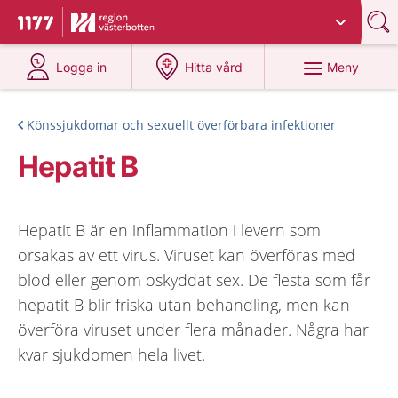
Du har valt region
Västerbotten
.
Till startsidan för 1177
på 1177.se
på 1177.se
Meny
Logga in
Hitta vård
Könssjukdomar och sexuellt överförbara infektioner
Hepatit B
Hepatit B är en inflammation i levern som
orsakas av ett virus. Viruset kan överföras med
blod eller genom oskyddat sex. De flesta som får
hepatit B blir friska utan behandling, men kan
överföra viruset under flera månader. Några har
kvar sjukdomen hela livet.