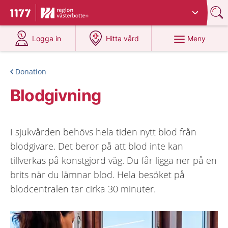
Du har valt region
Västerbotten
.
Till startsidan för 1177
på 1177.se
på 1177.se
Meny
Logga in
Hitta vård
Donation
Blodgivning
I sjukvården behövs hela tiden nytt blod från
blodgivare. Det beror på att blod inte kan
tillverkas på konstgjord väg. Du får ligga ner på en
brits när du lämnar blod. Hela besöket på
blodcentralen tar cirka 30 minuter.