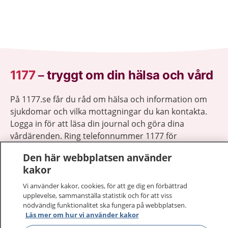
1177
–
tryggt om din hälsa och vård
På 1177.se får du råd om hälsa och information om
sjukdomar och vilka mottagningar du kan kontakta.
Logga in för att läsa din journal och göra dina
vårdärenden. Ring telefonnummer 1177 för
sjukvårdsrådgivning dygnet runt.
Den här webbplatsen använder
1177 ger dig råd när du vill må bättre.
kakor
Vi använder kakor, cookies, för att ge dig en förbättrad
upplevelse, sammanställa statistik och för att viss
nödvändig funktionalitet ska fungera på webbplatsen.
Läs mer om hur vi använder kakor
Visa inn